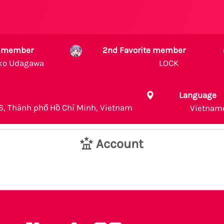
te member
2nd Favorite member
ko Udagawa
LOCK
Language
, Thành phố Hồ Chí Minh, Vietnam
Vietnam
Account