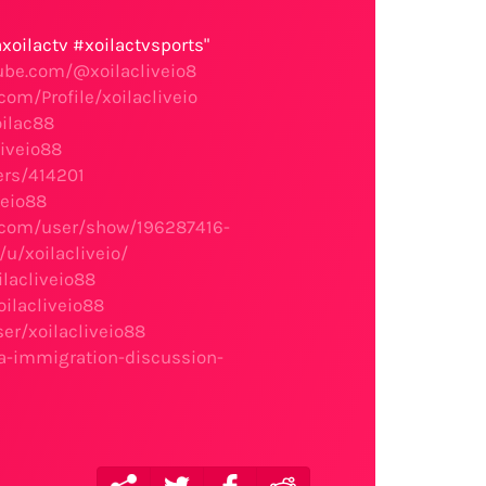
xoilactv #xoilactvsports"
ube.com/@xoilacliveio8
com/Profile/xoilacliveio
oilac88
liveio88
ers/414201
veio88
.com/user/show/196287416-
/u/xoilacliveio/
ilacliveio88
ilacliveio88
er/xoilacliveio88
a-immigration-discussion-