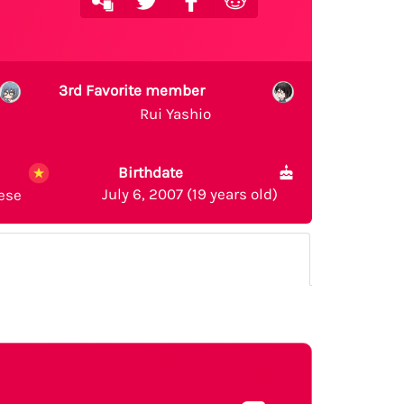
3rd Favorite member
Rui Yashio
Birthdate
July 6, 2007 (19 years old)
ese