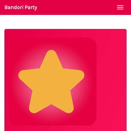
Bandori Party
Togg
navi