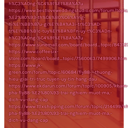
h%C3%A0ng-%C4%91%E1%BA%A7u
https://www.bestloveweddingstudio.com/forum/topic
%E2%80%93-th%C6%B0%C6%A1ng-
hi%E1%BB%87u-gi%E1%BA%A3i-tr%C3%AD-
tr%E1%BB%B1c-tuy%E1%BA%BFn-uy-t%C3%ADn-
h%C3%A0ng-%C4%91%E1%BA%A7u
https://www.sunemall.com/board/board_topic/8431
https://www.coffeesix-
store.com/board/board_topic/7560063/7499906.htm
https://www.jk-
green.com/forum/topic/60684/fly88---thuong-
hieu-giai-tri-truc-tuyen-uy-tin-hang-dau
https://www.ekdarun.com/forum/topic/100905/kham
pha-fly88-%E2%80%93-trai-nghiem-muot-ma,-
dich-vu-dang-cap
https://www.ttlxshipping.com/forum/topic/214499/k
pha-fly88-%E2%80%93-trai-nghiem-muot-ma,-
dich-vu-dang-cap