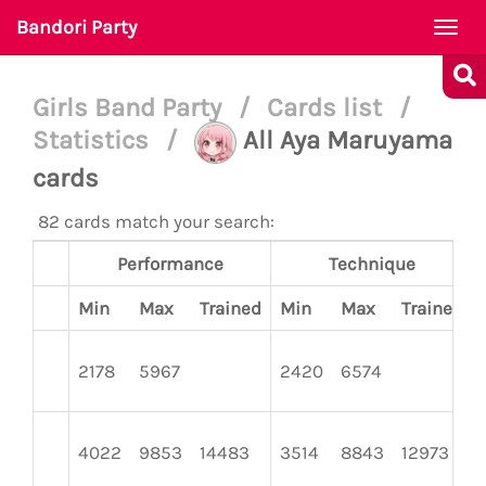
Bandori Party
Togg
navi
Girls Band Party
/
Cards list
/
Statistics
/
All Aya Maruyama
cards
82 cards match your search:
Performance
Technique
Min
Max
Trained
Min
Max
Trained
2178
5967
2420
6574
4022
9853
14483
3514
8843
12973