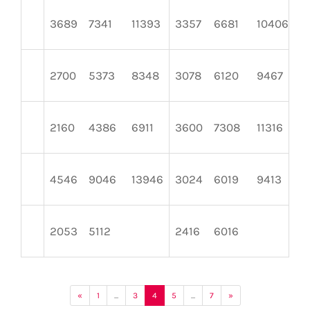
3689
7341
11393
3357
6681
10406
3
2700
5373
8348
3078
6120
9467
3
2160
4386
6911
3600
7308
11316
2
4546
9046
13946
3024
6019
9413
2
2053
5112
2416
6016
2
«
1
...
3
4
5
...
7
»