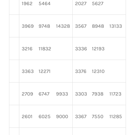
1962
5464
2027
5627
22
3969
9748
14328
3567
8948
13133
32
3216
11832
3336
12193
35
3363
12271
3376
12310
33
2709
6747
9933
3303
7938
11723
28
2601
6025
9000
3367
7550
11285
43