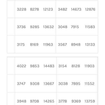
3228
8278
12123
3482
14673
12876
40
3736
9285
13632
3048
7915
11583
39
3175
8169
11963
3567
8948
13133
40
4022
9853
14483
3154
8128
11903
35
3747
9308
13667
3038
7895
11552
39
3948
9708
14265
3778
9369
13759
30