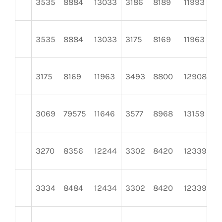
3535
8884
13033
3186
8189
11993
4
3535
8884
13033
3175
8169
11963
4
3175
8169
11963
3493
8800
12908
4
3069
79575
11646
3577
8968
13159
4
3270
8356
12244
3302
8420
12339
4
3334
8484
12434
3302
8420
12339
4