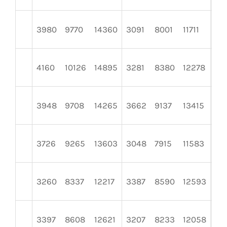
3980
9770
14360
3091
8001
11711
36
4160
10126
14895
3281
8380
12278
33
3948
9708
14265
3662
9137
13415
30
3726
9265
13603
3048
7915
11583
39
3260
8337
12217
3387
8590
12593
41
3397
8608
12621
3207
8233
12058
41