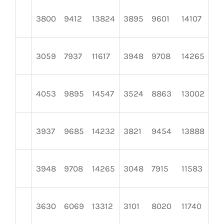
3800
9412
13824
3895
9601
14107
29
3059
7937
11617
3948
9708
14265
37
4053
9895
14547
3524
8863
13002
31
3937
9685
14232
3821
9454
13888
30
3948
9708
14265
3048
7915
11583
36
3630
6069
13312
3101
8020
11740
39