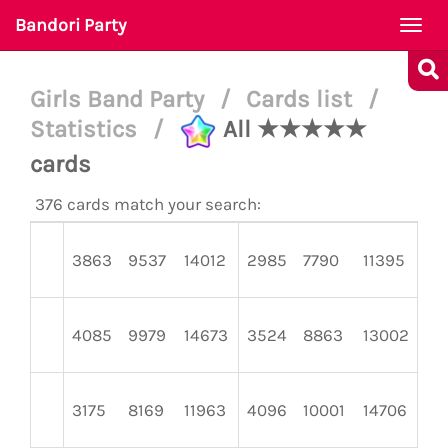
Bandori Party
Togg
navi
Girls Band Party
/
Cards list
/
Statistics
/
All ★★★★★
cards
376 cards match your search:
3863
9537
14012
2985
7790
11395
38
4085
9979
14673
3524
8863
13002
31
3175
8169
11963
4096
10001
14706
35