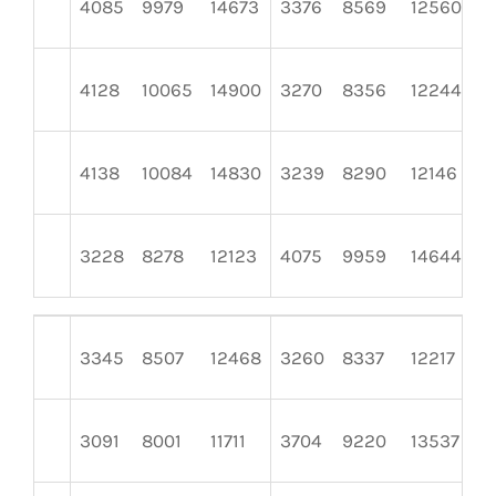
4085
9979
14673
3376
8569
12560
3
4128
10065
14900
3270
8356
12244
3
4138
10084
14830
3239
8290
12146
3
3228
8278
12123
4075
9959
14644
3
3345
8507
12468
3260
8337
12217
4
3091
8001
11711
3704
9220
13537
4