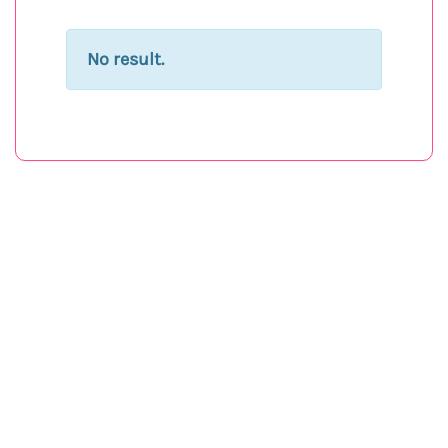
No result.