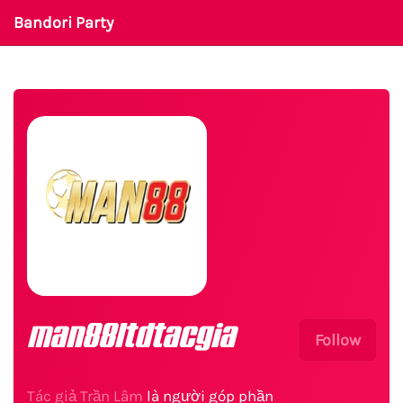
Bandori Party
man88ltdtacgia
Follow
Tác giả Trần Lâm
là người góp phần