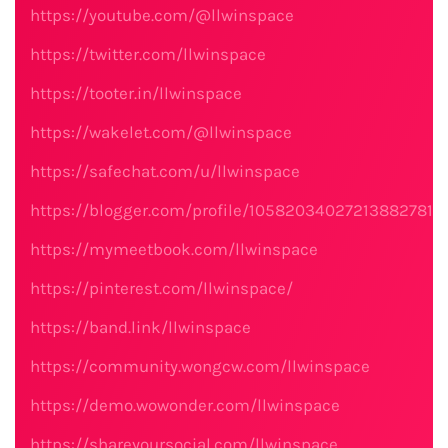
https://youtube.com/@llwinspace
https://twitter.com/llwinspace
https://tooter.in/llwinspace
https://wakelet.com/@llwinspace
https://safechat.com/u/llwinspace
https://blogger.com/profile/10582034027213882781
https://mymeetbook.com/llwinspace
https://pinterest.com/llwinspace/
https://band.link/llwinspace
https://community.wongcw.com/llwinspace
https://demo.wowonder.com/llwinspace
https://shareyoursocial.com/llwinspace