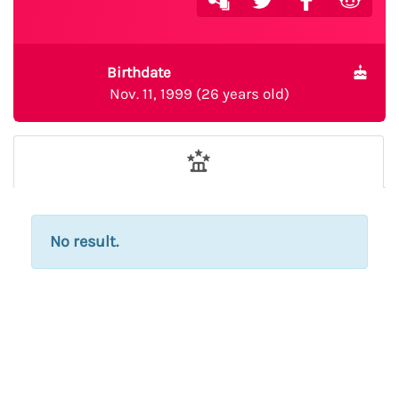
Birthdate
Nov. 11, 1999 (26 years old)
No result.