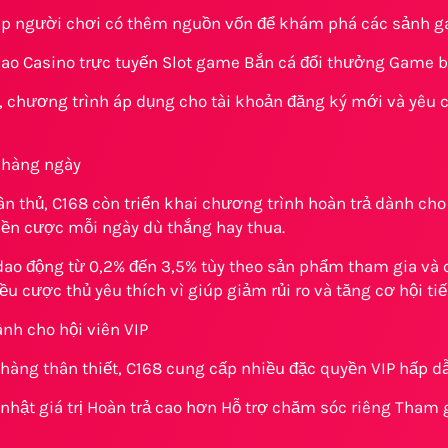
úp người chơi có thêm nguồn vốn để khám phá các sảnh 
hao Casino trực tuyến Slot game Bắn cá đổi thưởng Game b
 chương trình áp dụng cho tài khoản đăng ký mới và yêu cầ
 hàng ngày
ân thủ, C168 còn triển khai chương trình hoàn trả dành cho
iền cược mỗi ngày dù thắng hay thua.
dao động từ 0,2% đến 3,5% tùy theo sản phẩm tham gia và 
ều cược thủ yêu thích vì giúp giảm rủi ro và tăng cơ hội tiế
nh cho hội viên VIP
 hàng thân thiết, C168 cung cấp nhiều đặc quyền VIP hấp d
nhật giá trị Hoàn trả cao hơn Hỗ trợ chăm sóc riêng Tham