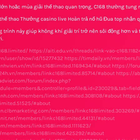
 lớn hoặc mùa giải thể thao quan trọng, C168 thường tung
hể thao Thưởng casino live Hoàn trả nổ hũ Đua top nhận
trình này giúp không khí giải trí trở nên sôi động hơn và
i.
168.limited/
https://aiti.edu.vn/threads/link-vao-c168.1182
t.vn/user/show/id/15277432
https://timdaily.vn/members/l
inhvien.vn/m/linkc168limited.1169434/#about
https://for
t24h.vn/members/linkc168limited.85714/#about
https://a
adviet.com/forum/index.php?
ule=members&controller=profile&id=230029&tab=field
linh.com/members/linkc168limited.308108/#about
https:
limited.51525/#about
dan.clbmarketing.com/members/linkc168limited.303269/#
anit.net/members/linkc168limited.44131/#about
com/members/linkc168limited.1111623/
n/members/linkc168limited.425292/#about