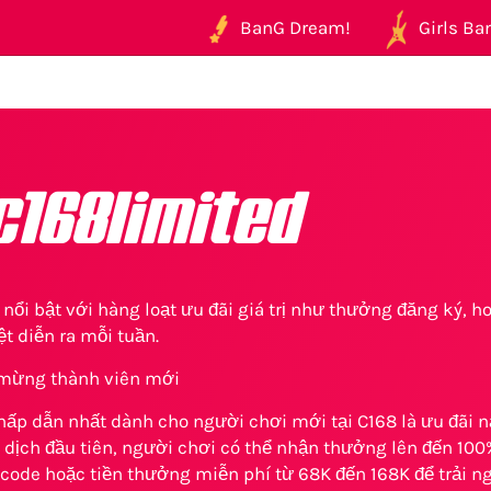
BanG Dream!
Girls Ban
c168limited
 nổi bật với hàng loạt ưu đãi giá trị như thưởng đăng ký, h
ệt diễn ra mỗi tuần.
mừng thành viên mới
ấp dẫn nhất dành cho người chơi mới tại C168 là ưu đãi nạ
 dịch đầu tiên, người chơi có thể nhận thưởng lên đến 100%
code hoặc tiền thưởng miễn phí từ 68K đến 168K để trải ng