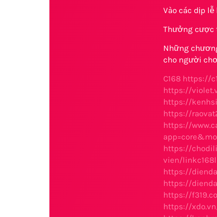
Vào các dịp lễ
Thưởng cược t
Những chương 
cho người chơ
C168
https://c
https://viole
https://kenhs
https://raova
https://www.c
app=core&mod
https://chodi
vien/linkc168
https://dien
https://diend
https://f319.
https://xdo.v