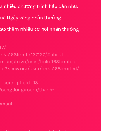
 ra nhiều chương trình hấp dẫn như:
 quà Ngày vàng nhận thưởng
 tạo thêm nhiều cơ hội nhận thưởng
47/
inkc168limite.137127/#about
um.aigato.vn/user/linkc168limited
ble2know.org/user/linkc168limited/
_core_pfield_13
//congdongx.com/thanh-
about