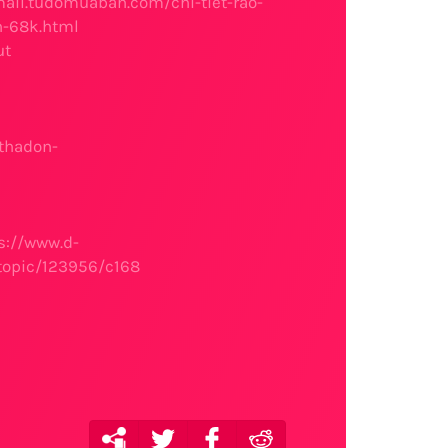
mail.tudomuaban.com/chi-tiet-rao-
n-68k.html
ut
thadon-
s://www.d-
topic/123956/c168