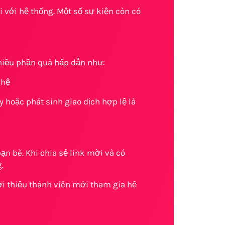
i với hệ thống. Một số sự kiện còn có
hiều phần quà hấp dẫn như:
ghệ
hoặc phát sinh giao dịch hợp lệ là
n bè. Khi chia sẻ link mời và có
.
iới thiệu thành viên mới tham gia hệ