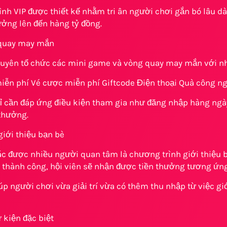
nh VIP được thiết kế nhằm tri ân người chơi gắn bó lâu dà
hưởng lên đến hàng tỷ đồng.
 quay may mắn
uyên tổ chức các mini game và vòng quay may mắn với n
iễn phí Vé cược miễn phí Giftcode Điện thoại Quà công n
ỉ cần đáp ứng điều kiện tham gia như đăng nhập hàng ngày 
 thưởng.
giới thiệu bạn bè
c được nhiều người quan tâm là chương trình giới thiệu bạ
 thành công, hội viên sẽ nhận được tiền thưởng tương ứng
úp người chơi vừa giải trí vừa có thêm thu nhập từ việc g
 kiện đặc biệt