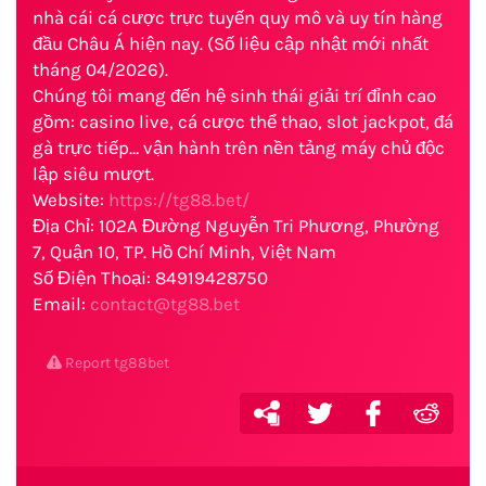
nhà cái cá cược trực tuyến quy mô và uy tín hàng
đầu Châu Á hiện nay. (Số liệu cập nhật mới nhất
tháng 04/2026).
Chúng tôi mang đến hệ sinh thái giải trí đỉnh cao
gồm: casino live, cá cược thể thao, slot jackpot, đá
gà trực tiếp… vận hành trên nền tảng máy chủ độc
lập siêu mượt.
Website:
https://tg88.bet/
Địa Chỉ: 102A Đường Nguyễn Tri Phương, Phường
7, Quận 10, TP. Hồ Chí Minh, Việt Nam
Số Điện Thoại: 84919428750
Email:
contact@tg88.bet
Report tg88bet