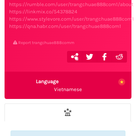
https://rumble.com/user/trangchuae888com1/about
https://linkmix.co/54378824
https://www.stylevore.com/user/trangchuae888com1
https://qna.habr.com/user/trangchuae888com1
Report trangchuae888comm
Language
Vietnamese