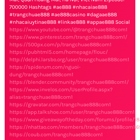
700000 Hashtags #ae888 #nhacaiae888
#trangchuae888 #ae888casino #dagaae888
#nhacaiuytinae888 #linkae888 #appae888 Social
https://www.youtube.com/@trangchuae888com1
https://www.pinterest.com/trangchuae888com1/
https://500px.com/p/trangchuae888com1
https://pubhtml5.com/homepage/flouc/
http://delphi.larsbo.org/user/trangchuae888com1
https://spiderum.com/nguoi-
dung/trangchuae888com1
https://blender.community/trangchuae888com1/
https://www.invelos.com/UserProfile.aspx?
alias=trangchuae888com1
https://gravatar.com/trangchuae888com1
https://app.talkshoe.com/user/trangchuae888com1
https://www.giveawayoftheday.com/forums/profile/18
https://nhattao.com/members/trangchuae888com1.6
https://coub.com/trangchuae888com1