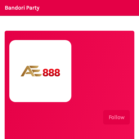
Bandori Party
Follow