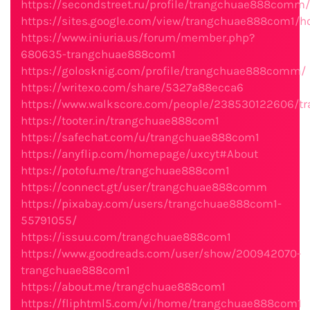
https://secondstreet.ru/profile/trangchuae888comm/
https://sites.google.com/view/trangchuae888com1/
https://www.iniuria.us/forum/member.php?
680635-trangchuae888com1
https://golosknig.com/profile/trangchuae888comm/
https://writexo.com/share/5327a88ecca6
https://www.walkscore.com/people/238530122606/t
https://tooter.in/trangchuae888com1
https://safechat.com/u/trangchuae888com1
https://anyflip.com/homepage/uxcyt#About
https://potofu.me/trangchuae888com1
https://connect.gt/user/trangchuae888comm
https://pixabay.com/users/trangchuae888com1-
55791055/
https://issuu.com/trangchuae888com1
https://www.goodreads.com/user/show/200942070-
trangchuae888com1
https://about.me/trangchuae888com1
https://fliphtml5.com/vi/home/trangchuae888com1