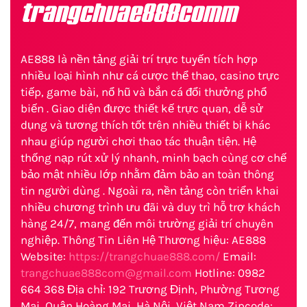
trangchuae888comm
AE888 là nền tảng giải trí trực tuyến tích hợp
nhiều loại hình như cá cược thể thao, casino trực
tiếp, game bài, nổ hũ và bắn cá đổi thưởng phổ
biến . Giao diện được thiết kế trực quan, dễ sử
dụng và tương thích tốt trên nhiều thiết bị khác
nhau giúp người chơi thao tác thuận tiện. Hệ
thống nạp rút xử lý nhanh, minh bạch cùng cơ chế
bảo mật nhiều lớp nhằm đảm bảo an toàn thông
tin người dùng . Ngoài ra, nền tảng còn triển khai
nhiều chương trình ưu đãi và duy trì hỗ trợ khách
hàng 24/7, mang đến môi trường giải trí chuyên
nghiệp. Thông Tin Liên Hệ Thương hiệu: AE888
Website:
https://trangchuae888.com/
Email:
trangchuae888com@gmail.com
Hotline: 0982
664 368 Địa chỉ: 192 Trương Định, Phường Tương
Mai, Quận Hoàng Mai, Hà Nội, Việt Nam Zipcode: