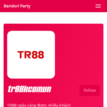
Bandori Party
Togg
navi
tr88kcomvn
Follow
TR88 ngày càng được nhiều khách