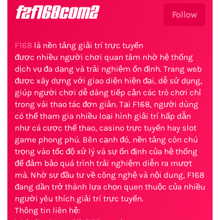
fzf168com2
Follow
F168
là nền tảng giải trí trực tuyến
được nhiều người chơi quan tâm nhờ hệ thống
dịch vụ đa dạng và trải nghiệm ổn định. Trang web
được xây dựng với giao diện hiện đại, dễ sử dụng,
giúp người chơi dễ dàng tiếp cận các trò chơi chỉ
trong vài thao tác đơn giản. Tại F168, người dùng
có thể tham gia nhiều loại hình giải trí hấp dẫn
như cá cược thể thao, casino trực tuyến hay slot
game phong phú. Bên cạnh đó, nền tảng còn chú
trọng vào tốc độ xử lý và sự ổn định của hệ thống
để đảm bảo quá trình trải nghiệm diễn ra mượt
mà. Nhờ sự đầu tư về công nghệ và nội dung, F168
đang dần trở thành lựa chọn quen thuộc của nhiều
người yêu thích giải trí trực tuyến.
Thông tin liên hệ: