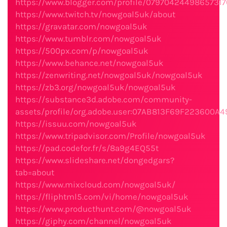
https://www.blogger.com/profile/0797042449865731
https://www.twitch.tv/nowgoal5uk/about
https://gravatar.com/nowgoal5uk
https://www.tumblr.com/nowgoal5uk
https://500px.com/p/nowgoal5uk
https://www.behance.net/nowgoal5uk
https://zenwriting.net/nowgoal5uk/nowgoal5uk
https://zb3.org/nowgoal5uk/nowgoal5uk
https://substance3d.adobe.com/community-
assets/profile/org.adobe.user:07AB813F69F223600
https://issuu.com/nowgoal5uk
https://www.tripadvisor.com/Profile/nowgoal5uk
https://pad.codefor.fr/s/8a9g4EQ55t
https://www.slideshare.net/dongedgars?
tab=about
https://www.mixcloud.com/nowgoal5uk/
https://fliphtml5.com/vi/home/nowgoal5uk
https://www.producthunt.com/@nowgoal5uk
https://giphy.com/channel/nowgoal5uk