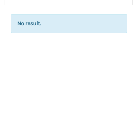
No result.