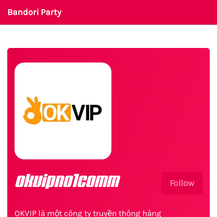
Bandori Party
okvipno1comm
Follow
OKVIP là một công ty truyền thông hàng