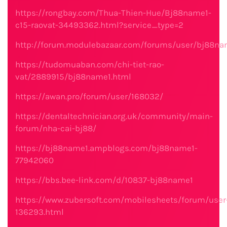
https://rongbay.com/Thua-Thien-Hue/Bj88name1-
c15-raovat-34493362.html?service_type=2
http://forum.modulebazaar.com/forums/user/bj88na
https://tudomuaban.com/chi-tiet-rao-
vat/2889915/bj88name1.html
https://awan.pro/forum/user/168032/
https://dentaltechnician.org.uk/community/main-
forum/nha-cai-bj88/
https://bj88name1.ampblogs.com/bj88name1-
77942060
https://bbs.bee-link.com/d/10837-bj88name1
https://www.zubersoft.com/mobilesheets/forum/user
136293.html