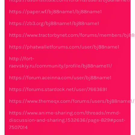
https://paper.wf/bj88name1/bj88name1
https://zb3.org/bj88name1/bj88name1
https://www.tractorbynet.com/forums/members/bj88
https://phatwalletforums.com/user/bj88name1
http://fort-
raevskiy.ru/community/profile/bj88name11/
https://forum.aceinna.com/user/bj88name1
https://forums.stardock.net/user/7663691
https://www.themeqx.com/forums/users/bj88name1/
https://www.anime-sharing.com/threads/mmd-
discussion-and-sharing.1532636/page-829#post-
7507014