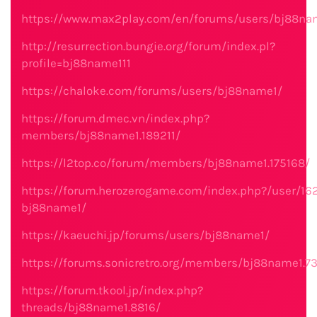
https://www.max2play.com/en/forums/users/bj88na
http://resurrection.bungie.org/forum/index.pl?
profile=bj88name111
https://chaloke.com/forums/users/bj88name1/
https://forum.dmec.vn/index.php?
members/bj88name1.189211/
https://l2top.co/forum/members/bj88name1.175168/
https://forum.herozerogame.com/index.php?/user/16
bj88name1/
https://kaeuchi.jp/forums/users/bj88name1/
https://forums.sonicretro.org/members/bj88name1.7
https://forum.tkool.jp/index.php?
threads/bj88name1.8816/