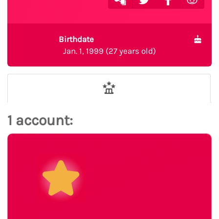
Birthdate
Jan. 1, 1999 (27 years old)
1 account: