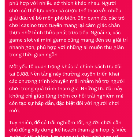
phù hợp với nhiều sở thích khác nhau. Người
chơi có thể lựa chọn cá cược thể thao với nhiều
giải đấu và bộ môn phổ biến. Bên cạnh đó, các trò
chơi casino trực tuyến mang lại cảm giác chân
thực nhờ hình thức phát trực tiếp. Ngoài ra, các
game slot và mini game cũng mang đến sự giải trí
nhanh gọn, phù hợp với những ai muốn thư giãn
trong thời gian ngắn.
Một yếu tố quan trọng khác là chính sách ưu đãi
tại BJ88. Nền tảng này thường xuyên triển khai
các chương trình khuyến mãi nhằm hỗ trợ người
chơi trong quá trình tham gia. Những ưu đãi này
không chỉ giúp tăng thêm cơ hội trải nghiệm mà
còn tạo sự hấp dẫn, đặc biệt đối với người chơi
mới.
Tuy nhiên, để có trải nghiệm tốt, người chơi cần
chủ động xây dựng kế hoạch tham gia hợp lý. Việc