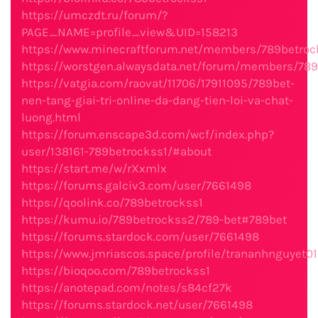
https://umczdt.ru/forum/?
PAGE_NAME=profile_view&UID=158213
https://www.minecraftforum.net/members/789betroc
https://worstgen.alwaysdata.net/forum/members/789
https://vatgia.com/raovat/11706/17911095/789bet-
nen-tang-giai-tri-online-da-dang-tien-loi-va-chat-
luong.html
https://forum.enscape3d.com/wcf/index.php?
user/138161-789betrockss1/#about
https://start.me/w/rXxmlx
https://forums.galciv3.com/user/7661498
https://qoolink.co/789betrockss1
https://kumu.io/789betrockss2/789-bet#789bet
https://forums.stardock.com/user/7661498
https://www.jmriascos.space/profile/trananhnguyet01
https://bioqoo.com/789betrockss1
https://anotepad.com/notes/s84cf27k
https://forums.stardock.net/user/7661498