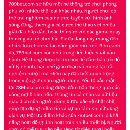
789bet.com sở hữu một hệ thống trò chơi phong
phú với nhiều thể loại khác nhau. Người chơi có
thể trải nghiệm casino trực tuyến với hình ảnh
sống động, tham gia cá cược thể thao với nhiều
giải đấu hấp dẫn, hoặc thử sức với các game quay
thưởng và trò chơi bài. Sự đa dạng này mang đến
nhiều lựa chọn và tạo cảm giác mới mẻ. Bên cạnh
đó, 789bet.com còn chú trọng đến hiệu suất vận
hành. Hệ thống được tối ưu hóa để đảm bảo tốc độ
xử lý nhanh, hạn chế gián đoạn và mang lại trải
nghiệm mượt mà. Điều này đặc biệt quan trọng
trong việc giữ chân người dùng. Yếu tố bảo mật
tại 789bet.com cũng được đảm bảo thông qua các
công nghệ tiên tiến. Thông tin cá nhân và dữ liệu
giao dịch của người dùng được bảo vệ chặt chẽ,
giúp tạo dựng niềm tin và sự an tâm khi sử dụng
dịch vụ. Một ưu điểm khác của 789bet.com là khả
năng hoạt động linh hoạt trên nhiều thiết bị. Người
chơi có thể truy cập nền tảng từ điện thoại hoặc