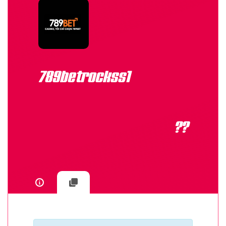
789betrockss1
??