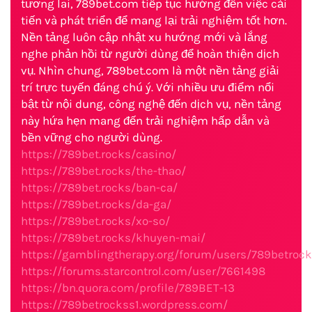
tương lai, 789bet.com tiếp tục hướng đến việc cải
tiến và phát triển để mang lại trải nghiệm tốt hơn.
Nền tảng luôn cập nhật xu hướng mới và lắng
nghe phản hồi từ người dùng để hoàn thiện dịch
vụ. Nhìn chung, 789bet.com là một nền tảng giải
trí trực tuyến đáng chú ý. Với nhiều ưu điểm nổi
bật từ nội dung, công nghệ đến dịch vụ, nền tảng
này hứa hẹn mang đến trải nghiệm hấp dẫn và
bền vững cho người dùng.
https://789bet.rocks/casino/
https://789bet.rocks/the-thao/
https://789bet.rocks/ban-ca/
https://789bet.rocks/da-ga/
https://789bet.rocks/xo-so/
https://789bet.rocks/khuyen-mai/
https://gamblingtherapy.org/forum/users/789betrock
https://forums.starcontrol.com/user/7661498
https://bn.quora.com/profile/789BET-13
https://789betrockss1.wordpress.com/