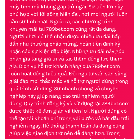
máy tính mà không gặp trở ngại. Sự tiện lợi này
phù hợp với lối sống hiện đại, nơi mọi người luôn
cần sự linh hoạt. Ngoài ra, các chương trình
khuyến mãi tại 789bet.com cũng rất đa dạng.
Người chơi có thể nhận được nhiều ưu đãi hấp
dẫn như thưởng chào mừng, hoàn tiền định kỳ
hoặc các sự kiện đặc biệt. Những ưu đãi này góp
phần gia tăng giá trị và tạo thêm động lực tham
gia. Dịch vụ hỗ trợ khách hàng của 789bet.com
luôn hoạt động hiệu quả. Đội ngũ tư vấn sẵn sàng
giải đáp mọi thắc mắc và hỗ trợ người dùng trong
quá trình sử dụng. Sự nhanh chóng và chuyên
nghiệp này giúp nâng cao trải nghiệm người
dùng. Quy trình đăng ký và sử dụng tại 789bet.com
được thiết kế đơn giản và tiện lợi. Người dùng có
thể tạo tài khoản chỉ trong vài bước và bắt đầu trải
nghiệm ngay. Hệ thống thanh toán đa dạng cũng
giúp việc giao dịch trở nên dễ dàng hơn. Trong