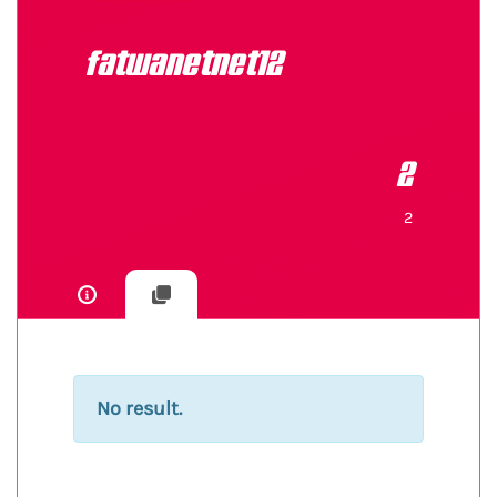
fatwanetnet12
2
2
No result.