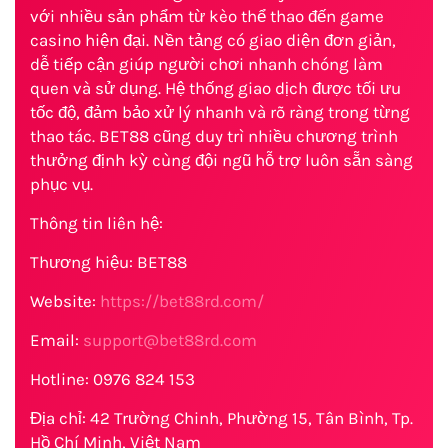
với nhiều sản phẩm từ kèo thể thao đến game
casino hiện đại. Nền tảng có giao diện đơn giản,
dễ tiếp cận giúp người chơi nhanh chóng làm
quen và sử dụng. Hệ thống giao dịch được tối ưu
tốc độ, đảm bảo xử lý nhanh và rõ ràng trong từng
thao tác. BET88 cũng duy trì nhiều chương trình
thưởng định kỳ cùng đội ngũ hỗ trợ luôn sẵn sàng
phục vụ.
Thông tin liên hệ:
Thương hiệu: BET88
Website:
https://bet88rd.com/
Email:
support@bet88rd.com
Hotline: 0976 824 153
Địa chỉ: 42 Trường Chinh, Phường 15, Tân Bình, Tp.
Hồ Chí Minh, Việt Nam