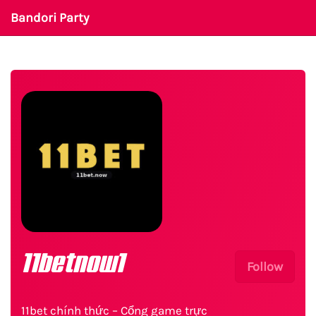
Bandori Party
11betnow1
Follow
11bet chính thức – Cổng game trực