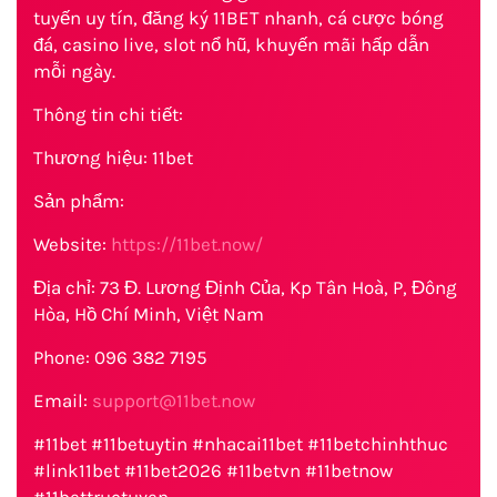
tuyến uy tín, đăng ký 11BET nhanh, cá cược bóng
đá, casino live, slot nổ hũ, khuyến mãi hấp dẫn
mỗi ngày.
Thông tin chi tiết:
Thương hiệu: 11bet
Sản phẩm:
Website:
https://11bet.now/
Địa chỉ: 73 Đ. Lương Định Của, Kp Tân Hoà, P, Đông
Hòa, Hồ Chí Minh, Việt Nam
Phone: 096 382 7195
Email:
support@11bet.now
#11bet #11betuytin #nhacai11bet #11betchinhthuc
#link11bet #11bet2026 #11betvn #11betnow