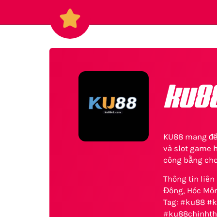
ku8
KU88 mang đến 
và slot game h
công bằng cho
Thông tin liê
Đông, Hóc Môn
Tag: #ku88 #
#ku88chinhth