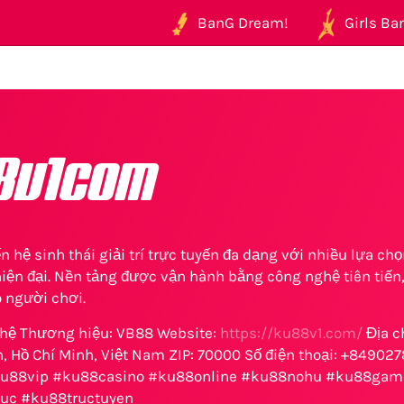
BanG Dream!
Girls Ban
8v1com
hệ sinh thái giải trí trực tuyến đa dạng với nhiều lựa chọ
iện đại. Nền tảng được vận hành bằng công nghệ tiên tiến
 người chơi.
n hệ Thương hiệu: VB88 Website:
https://ku88v1.com/
Địa c
, Hồ Chí Minh, Việt Nam ZIP: 70000 Số điện thoại: +84902
ku88vip #ku88casino #ku88online #ku88nohu #ku88gam
uc #ku88tructuyen