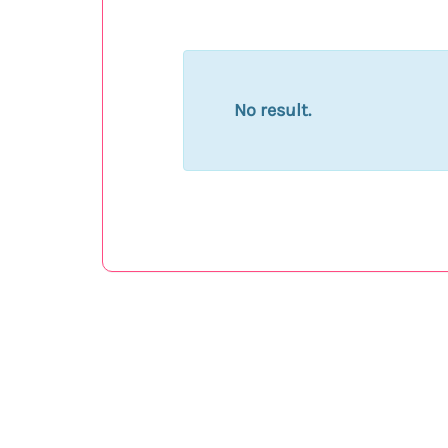
No result.