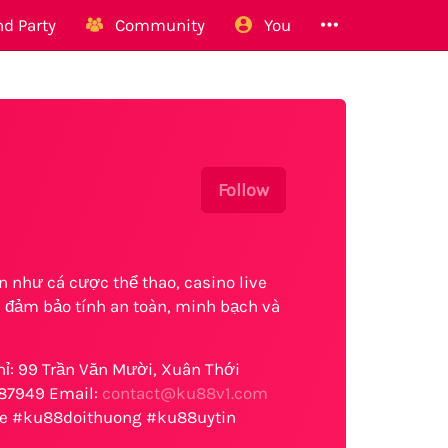
d Party
Community
You
Follow
n như cá cược thể thao, casino live
, đảm bảo tính an toàn, minh bạch và
hỉ: 99 Trần Văn Mười, Xuân Thới
787949 Email:
contact@ku88v1.com
e #ku88doithuong #ku88uytin