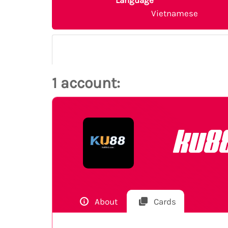
Language
Vietnamese
1 account:
ku8
About
Cards