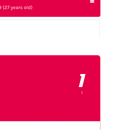
9 (27 years old)
1
1