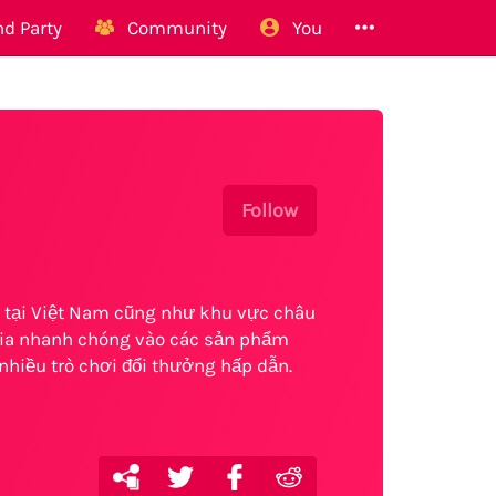
d Party
Community
You
Follow
u tại Việt Nam cũng như khu vực châu
m gia nhanh chóng vào các sản phẩm
 nhiều trò chơi đổi thưởng hấp dẫn.