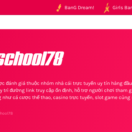
BanG Dream!
Girls Ban
school78
c đánh giá thuộc nhóm nhà cái trực tuyến uy tín hàng đầ
y trì đường link truy cập ổn định, hỗ trợ người chơi tha
ng như cá cược thể thao, casino trực tuyến, slot game cùng
chool78