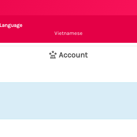
Language
Vietnamese
Account