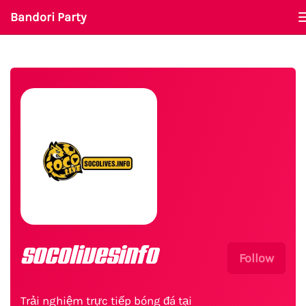
Bandori Party
socolivesinfo
Follow
Trải nghiệm trực tiếp bóng đá tại