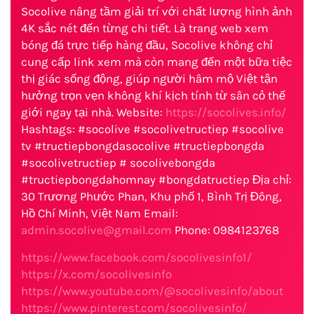
Socolive nâng tầm giải trí với chất lượng hình ảnh
4K sắc nét đến từng chi tiết. Là trang web xem
bóng đá trực tiếp hàng đầu, Socolive không chỉ
cung cấp link xem mà còn mang đến một bữa tiệc
thị giác sống động, giúp người hâm mộ Việt tận
hưởng trọn vẹn không khí kịch tính từ sân cỏ thế
giới ngay tại nhà. Website:
https://socolives.info/
Hashtags: #socolive #socolivetructiep #socolive
tv #tructiepbongdasocolive #tructiepbongda
#socolivetructiep # socolivebongda
#tructiepbongdahomnay #bongdatructiep Địa chỉ:
30 Trương Phước Phan, Khu phố 1, Bình Trị Đông,
Hồ Chí Minh, Việt Nam Email:
admin.socolive@gmail.com
Phone: 0984123768
https://www.facebook.com/socolivesinfo1/
https://x.com/socolivesinfo
https://www.youtube.com/@socolivesinfo/about
https://www.pinterest.com/socolivesinfo/