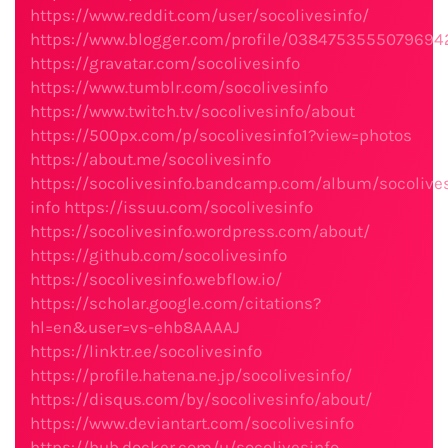
https://www.reddit.com/user/socolivesinfo/
https://www.blogger.com/profile/038475355507969
https://gravatar.com/socolivesinfo
https://www.tumblr.com/socolivesinfo
https://www.twitch.tv/socolivesinfo/about
https://500px.com/p/socolivesinfo1?view=photos
https://about.me/socolivesinfo
https://socolivesinfo.bandcamp.com/album/socolive
info
https://issuu.com/socolivesinfo
https://socolivesinfo.wordpress.com/about/
https://github.com/socolivesinfo
https://socolivesinfo.webflow.io/
https://scholar.google.com/citations?
hl=en&user=vs-ehb8AAAAJ
https://linktr.ee/socolivesinfo
https://profile.hatena.ne.jp/socolivesinfo/
https://disqus.com/by/socolivesinfo/about/
https://www.deviantart.com/socolivesinfo
https://hub.docker.com/u/socolivesinfo