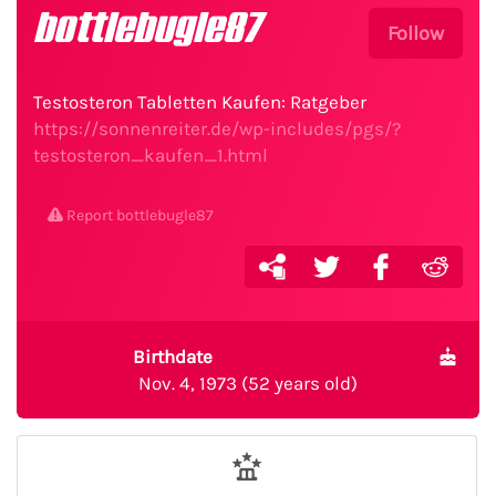
bottlebugle87
Follow
Testosteron Tabletten Kaufen: Ratgeber
https://sonnenreiter.de/wp-includes/pgs/?
testosteron_kaufen_1.html
Report bottlebugle87
Birthdate
Nov. 4, 1973 (52 years old)