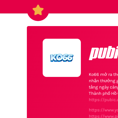
pub
Ko66 mở ra thế
nhận thưởng gi
tảng ngày càng
Thành phố Hồ 
https://pubic
https://www.
https://www.