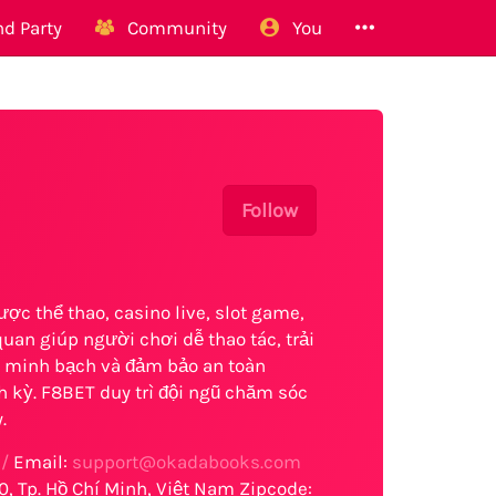
d Party
Community
You
Follow
ược thể thao, casino live, slot game,
quan giúp người chơi dễ thao tác, trải
, minh bạch và đảm bảo an toàn
h kỳ. F8BET duy trì đội ngũ chăm sóc
.
/
Email:
support@okadabooks.com
, Tp. Hồ Chí Minh, Việt Nam Zipcode: