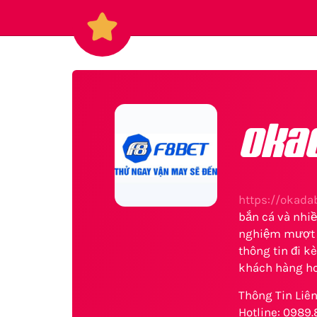
oka
https://okad
bắn cá và nhiề
nghiệm mượt m
thông tin đi k
khách hàng ho
Thông Tin Liê
Hotline: 0989