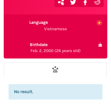
Language
Vietnamese
Birthdate
Feb. 2, 2000 (26 years old)
No result.