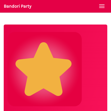
Bandori Party
Togg
navi