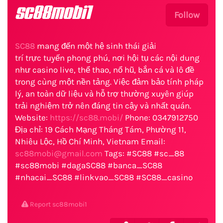
sc88mobi1
Follow
SC88
mang đến một hệ sinh thái giải
trí trực tuyến phong phú, nơi hội tụ các nội dung
như casino live, thể thao, nổ hũ, bắn cá và lô đề
trong cùng một nền tảng. Việc đảm bảo tính pháp
lý, an toàn dữ liệu và hỗ trợ thường xuyên giúp
trải nghiệm trở nên đáng tin cậy và nhất quán.
Website:
https://sc88.mobi/
Phone: 0347912750
Địa chỉ: 19 Cách Mạng Tháng Tám, Phường 11,
Nhiêu Lộc, Hồ Chí Minh, Vietnam Email:
sc88mobi@gmail.com
Tags: #SC88 #sc_88
#sc88mobi #dagaSC88 #banca_SC88
#nhacai_SC88 #linkvao_SC88 #SC88_casino
Report sc88mobi1