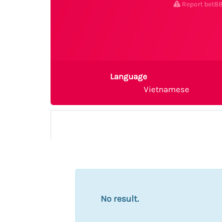
Report bet8
Language
Vietnamese
No result.