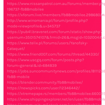
https://www.nissanpatrol.com.au/forums/member.ph
196737-fb88mobilee
https://xforum.live/members/fb88mobilee.298680/#
http://www.winomania.pl/forum/profile.php?
mode=viewprofile&u=345737
https://pub41.bravenet.com/forum/static/show.php?
usernum=3501574107&frmid=26&msgid=1032004&
https://www.telix.pl/forums/users/Yanofsky-
Cataquet/
https://www.friend007.com/forums/thread/44330/
https://www.uscgq.com/forum/posts.php?
forum=general&id=684839
https://jobs.suncommunitynews.com/profiles/811126
fb88-mobile
https://blender.community/fb88mobilee/
https://newspicks.com/user/12346442/
https://xtremepape.rs/members/fb88mobilee.66002
https://www.shippingexplorer.net/en/user/fb88mobil
https://community.m5stack.com/user/fb88mobilee