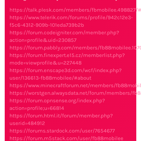
https://talk.plesk.com/members/fbmobilee.498827/
https://www.telerik.com/forums/profile/942c12e3-
f5c6-4312-909b-101eda739b2b
https://forum.codeigniter.com/member.php?
action=profile&uid=230857
https://forum.pabbly.com/members/fb88mobilee.107
https://forum.finexpert.e15.cz/memberlist.php?
mode=viewprofile&u=227448
https://forum.enscape3d.com/wcf/index.php?
user/136613-fb88mobilee/#about
https://www.minecraftforum.net/members/fb88mobi
https://worstgen.alwaysdata.net/forum/members/fb
https://forum.opnsense.org/index.php?
action=profile;u=66814
https://forum.html.it/forum/member.php?
userid=484912
https://forums.stardock.com/user/7654677
https://forum.m5stack.com/user/fb88mobilee