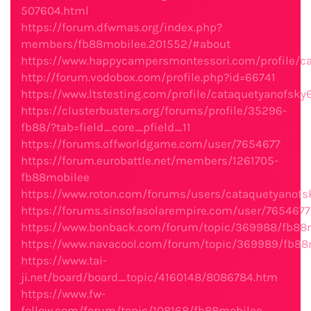
507604.html
https://forum.dfwmas.org/index.php?
members/fb88mobilee.201552/#about
https://www.happycampersmontessori.com/profile/ca
http://forum.vodobox.com/profile.php?id=66741
https://www.ltstesting.com/profile/cataquetyanofsky
https://clusterbusters.org/forums/profile/35296-
fb88/?tab=field_core_pfield_11
https://forums.offworldgame.com/user/7654677
https://forum.eurobattle.net/members/1261705-
fb88mobilee
https://www.roton.com/forums/users/cataquetyanofs
https://forums.sinsofasolarempire.com/user/7654677
https://www.bonback.com/forum/topic/369988/fb88
https://www.navacool.com/forum/topic/369989/fb88
https://www.tai-
ji.net/board/board_topic/4160148/8086784.htm
https://www.fw-
follow.com/forum/topic/108168/fb88mobilee