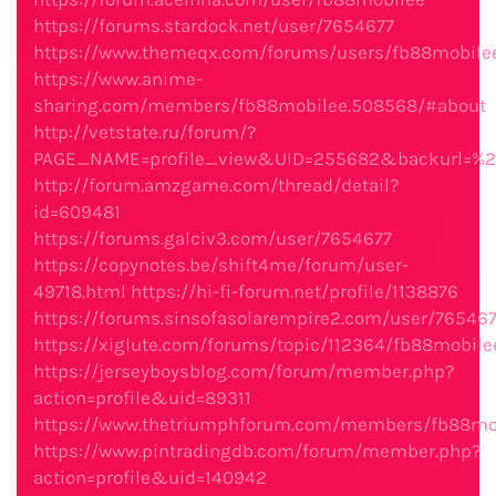
https://forums.stardock.net/user/7654677
https://www.themeqx.com/forums/users/fb88mobile
https://www.anime-
sharing.com/members/fb88mobilee.508568/#about
http://vetstate.ru/forum/?
PAGE_NAME=profile_view&UID=255682&backurl=%
http://forum.amzgame.com/thread/detail?
id=609481
https://forums.galciv3.com/user/7654677
https://copynotes.be/shift4me/forum/user-
49718.html
https://hi-fi-forum.net/profile/1138876
https://forums.sinsofasolarempire2.com/user/76546
https://xiglute.com/forums/topic/112364/fb88mobil
https://jerseyboysblog.com/forum/member.php?
action=profile&uid=89311
https://www.thetriumphforum.com/members/fb88mob
https://www.pintradingdb.com/forum/member.php?
action=profile&uid=140942