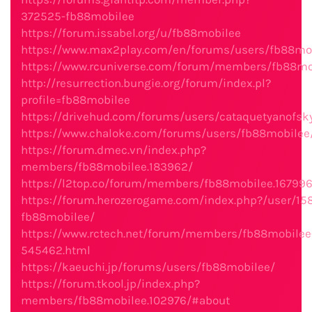
372525-fb88mobilee
https://forum.issabel.org/u/fb88mobilee
https://www.max2play.com/en/forums/users/fb88mo
https://www.rcuniverse.com/forum/members/fb88mo
http://resurrection.bungie.org/forum/index.pl?
profile=fb88mobilee
https://drivehud.com/forums/users/cataquetyanofsk
https://www.chaloke.com/forums/users/fb88mobilee
https://forum.dmec.vn/index.php?
members/fb88mobilee.183962/
https://l2top.co/forum/members/fb88mobilee.167996
https://forum.herozerogame.com/index.php?/user/15
fb88mobilee/
https://www.rctech.net/forum/members/fb88mobilee
545462.html
https://kaeuchi.jp/forums/users/fb88mobilee/
https://forum.tkool.jp/index.php?
members/fb88mobilee.102976/#about