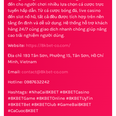
đến cho người chơi nhiều lựa chọn cá cược trực
tuyến hấp dẫn. Từ cá cược bóng đá, live casino
đến slot nổ hũ, tất cả đều được tích hợp trên nền
tảng ổn định và dễ sử dụng. Hệ thống hỗ trợ khách
hàng 24/7 cùng giao dịch nhanh chóng giúp nâng
cao trải nghiệm người dùng.
Website:
https://8kbet-co.com/
Địa chỉ: 193 Tân Sơn, Phường 15, Tân Sơn, Hồ Chí
Minh, Vietnam
Email:
contact@8kbet-co.com
Hotline: 0987632242
Hashtags: #NhaCai8KBET #8KBETCasino
#8KBETGame #8KBETOnline #8KBETUyTin
#8KBETBet #8KBETClub #GameBai8KBET
#CaCuoc8KBET