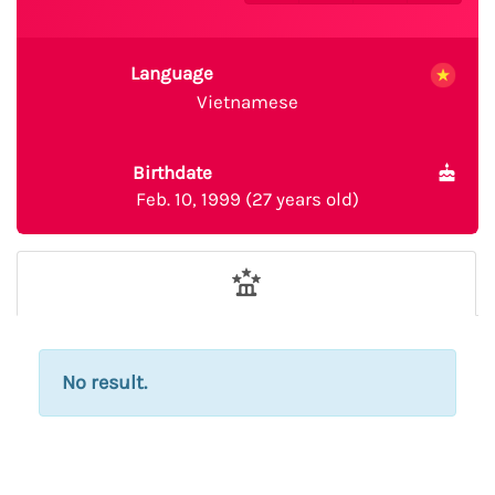
Language
Vietnamese
Birthdate
Feb. 10, 1999 (27 years old)
No result.