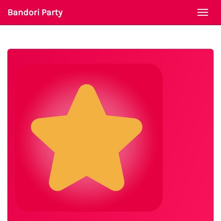
Bandori Party
Togg
navi