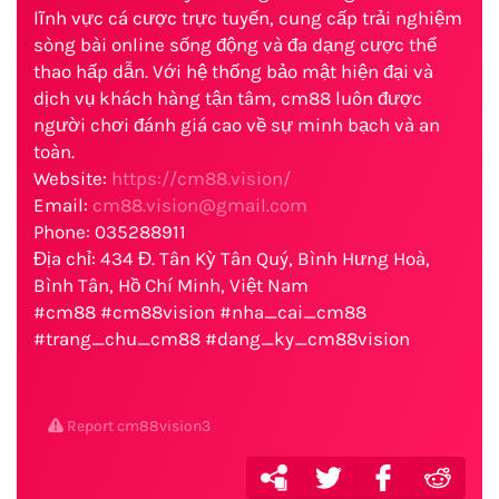
lĩnh vực cá cược trực tuyến, cung cấp trải nghiệm
sòng bài online sống động và đa dạng cược thể
thao hấp dẫn. Với hệ thống bảo mật hiện đại và
dịch vụ khách hàng tận tâm, cm88 luôn được
người chơi đánh giá cao về sự minh bạch và an
toàn.
Website:
https://cm88.vision/
Email:
cm88.vision@gmail.com
Phone: 035288911
Địa chỉ: 434 Đ. Tân Kỳ Tân Quý, Bình Hưng Hoà,
Bình Tân, Hồ Chí Minh, Việt Nam
#cm88 #cm88vision #nha_cai_cm88
#trang_chu_cm88 #dang_ky_cm88vision
Report cm88vision3