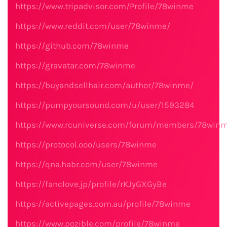
https://www.tripadvisor.com/Profile/78winme
https://www.reddit.com/user/78winme/
https://github.com/78winme
https://gravatar.com/78winme
https://buyandsellhair.com/author/78winme/
https://pumpyoursound.com/u/user/1593284
https://www.rcuniverse.com/forum/members/78winm
https://protocol.ooo/users/78winme
https://qna.habr.com/user/78winme
https://fanclove.jp/profile/rKJyGXGyBe
https://activepages.com.au/profile/78winme
https://www.pozible.com/profile/78winme