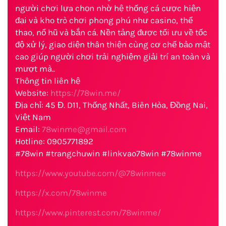
người chơi lựa chọn nhờ hệ thống cá cược hiện
đại và kho trò chơi phong phú như casino, thể
thao, nổ hũ và bắn cá. Nền tảng được tối ưu về tốc
độ xử lý, giao diện thân thiện cùng cơ chế bảo mật
cao giúp người chơi trải nghiệm giải trí an toàn và
mượt mà..
Thông tin liên hệ
Website:
https://78win.me/
Địa chỉ: 45 Đ. D11, Thống Nhất, Biên Hòa, Đồng Nai,
Việt Nam
Email:
78winme@gmail.com
Hotline: 0905771892
#78win #trangchuwin #linkvao78win #78winme
https://www.youtube.com/@78winmee
https://x.com/78winme
https://www.pinterest.com/78winme/