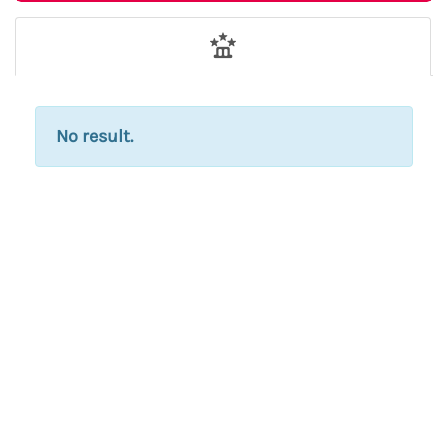
No result.