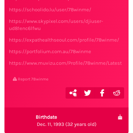
https://schoolido.lu/user/78winme/
https://www.skypixel.com/users/djiuser-
ud81enc6lfwu
https://expathealthseoul.com/profile/78winme/
https://portfolium.com.au/78winme
https://www.muvizu.com/Profile/78winme/Latest
Report 78winme
Birthdate
Dec. 11, 1993 (32 years old)