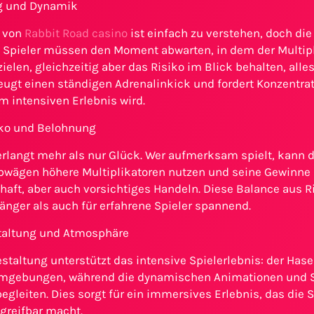
g und Dynamik
 von
Rabbit Road casino
ist einfach zu verstehen, doch die 
 Spieler müssen den Moment abwarten, in dem der Multipli
ielen, gleichzeitig aber das Risiko im Blick behalten, alle
zeugt einen ständigen Adrenalinkick und fordert Konzentra
m intensiven Erlebnis wird.
siko und Belohnung
erlangt mehr als nur Glück. Wer aufmerksam spielt, kann
Abwägen höhere Multiplikatoren nutzen und seine Gewinne
chaft, aber auch vorsichtiges Handeln. Diese Balance aus 
änger als auch für erfahrene Spieler spannend.
taltung und Atmosphäre
estaltung unterstützt das intensive Spielerlebnis: der Has
Umgebungen, während die dynamischen Animationen und 
begleiten. Dies sorgt für ein immersives Erlebnis, das die
greifbar macht.