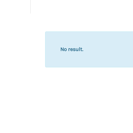
No result.