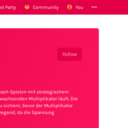
d Party
Community
You
Follow
Crash-Spielen mit strategischem
 wachsenden Multiplikator läuft. Die
sichern, bevor der Multiplikator
fregend, da die Spannung