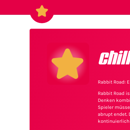
chil
Rabbit Road: E
Rabbit Road is
Denken kombini
Spieler müsse
abrupt endet.
kontinuierlich 