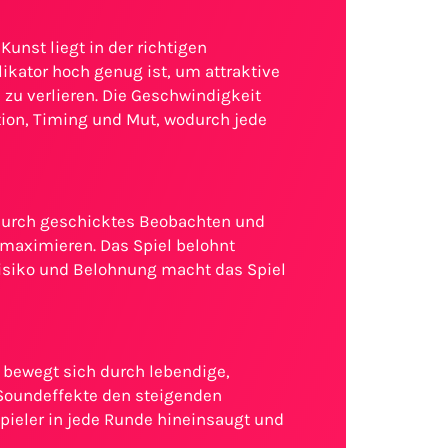
Kunst liegt in der richtigen
kator hoch genug ist, um attraktive
s zu verlieren. Die Geschwindigkeit
tion, Timing und Mut, wodurch jede
 durch geschicktes Beobachten und
 maximieren. Das Spiel belohnt
Risiko und Belohnung macht das Spiel
e bewegt sich durch lebendige,
Soundeffekte den steigenden
 Spieler in jede Runde hineinsaugt und