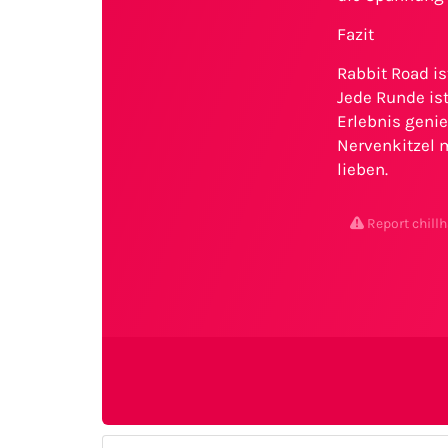
Fazit
Rabbit Road is
Jede Runde ist
Erlebnis geni
Nervenkitzel 
lieben.
Report chill