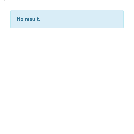
No result.