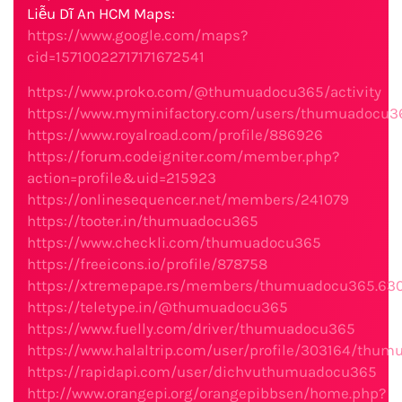
Liễu Dĩ An HCM Maps:
https://www.google.com/maps?
cid=15710022717171672541
https://www.proko.com/@thumuadocu365/activity
https://www.myminifactory.com/users/thumuadocu3
https://www.royalroad.com/profile/886926
https://forum.codeigniter.com/member.php?
action=profile&uid=215923
https://onlinesequencer.net/members/241079
https://tooter.in/thumuadocu365
https://www.checkli.com/thumuadocu365
https://freeicons.io/profile/878758
https://xtremepape.rs/members/thumuadocu365.63
https://teletype.in/@thumuadocu365
https://www.fuelly.com/driver/thumuadocu365
https://www.halaltrip.com/user/profile/303164/thu
https://rapidapi.com/user/dichvuthumuadocu365
http://www.orangepi.org/orangepibbsen/home.php?