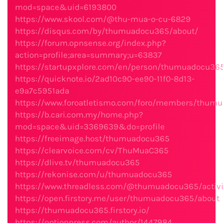
mod=space&uid=6193800
https://www.skool.com/@thu-mua-o-cu-6829
https://disqus.com/by/thumuadocu365/about/
https://forum.opnsense.org/index.php?
action=profile;area=summary;u=63837
https://startupxplore.com/en/person/thumuadocu36
https://quicknote.io/2ad10c90-ee90-11f0-8d13-
e9a7c5951ada
https://www.foroatletismo.com/foro/members/thum
https://b.cari.com.my/home.php?
mod=space&uid=3369639&do=profile
https://freeimage.host/thumuadocu365
https://clearvoice.com/cv/ThuMuaC365
https://dlive.tv/thumuadocu365
https://rekonise.com/u/thumuadocu365
https://www.threadless.com/@thumuadocu365/activi
https://open.firstory.me/user/thumuadocu365/about
https://thumuadocu365.firstory.io/
https://notionpress.com/author/1447984