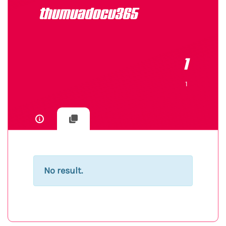
thumuadocu365
1
1
No result.