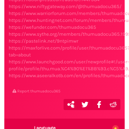
https://www.niftygateway.com/@thumuadocu365/
https://www.warriorforum.com/members/thumuadoc
https://www.huntingnet.com/forum/members/thumu
https://wefunder.com/thumuadocu365
https://www.sythe.org/members/thumuadocu365.199
https://pastelink.net/9ntpimwr
https://maxforlive.com/profile/user/thumuadocu365
tab=about
https://www.launchgood.com/user/newprofile#!/user-
profile/profile/thu.mua.%C4%90%E1%BB%93.c%C5%A9
https://www.aseeralkotb.com/en/profiles/thumuado
Report thumuadocu365
Language