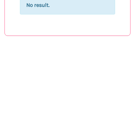
No result.