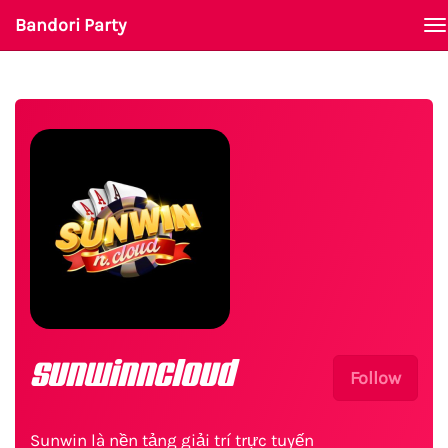
Bandori Party
T
n
sunwinncloud
Follow
Sunwin là nền tảng giải trí trực tuyến