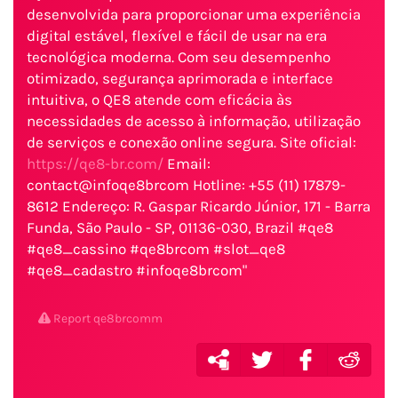
desenvolvida para proporcionar uma experiência
digital estável, flexível e fácil de usar na era
tecnológica moderna. Com seu desempenho
otimizado, segurança aprimorada e interface
intuitiva, o QE8 atende com eficácia às
necessidades de acesso à informação, utilização
de serviços e conexão online segura. Site oficial:
https://qe8-br.com/
Email:
contact@infoqe8brcom Hotline: +55 (11) 17879-
8612 Endereço: R. Gaspar Ricardo Júnior, 171 - Barra
Funda, São Paulo - SP, 01136-030, Brazil #qe8
#qe8_cassino #qe8brcom #slot_qe8
#qe8_cadastro #infoqe8brcom"
Report qe8brcomm