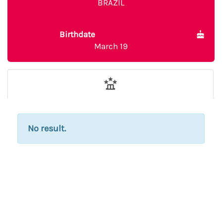
BRAZIL
Birthdate
March 19
No result.