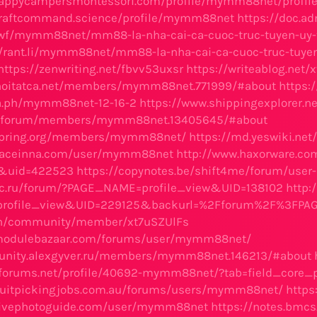
happycampersmontessori.com/profile/mymm88net/profil
craftcommand.science/profile/mymm88net
https://doc.a
r.wf/mymm88net/mm88-la-nha-cai-ca-cuoc-truc-tuyen-uy-
//rant.li/mymm88net/mm88-la-nha-cai-ca-cuoc-truc-tuyen
https://zenwriting.net/fbvv53uxsr
https://writeablog.net
etnoitatca.net/members/mymm88net.771999/#about
https:
ra.ph/mymm88net-12-16-2
https://www.shippingexplorer
rs/forum/members/mymm88net.13405645/#about
aspring.org/members/mymm88net/
https://md.yeswiki.ne
m.aceinna.com/user/mymm88net
http://www.haxorware.c
le&uid=422523
https://copynotes.be/shift4me/forum/user
ac.ru/forum/?PAGE_NAME=profile_view&UID=138102
http:
rofile_view&UID=229125&backurl=%2Fforum%2F%3FPA
s.in/community/member/xt7uSZUlFs
.modulebazaar.com/forums/user/mymm88net/
unity.alexgyver.ru/members/mymm88net.146213/#about
eforums.net/profile/40692-mymm88net/?tab=field_core_p
fruitpickingjobs.com.au/forums/users/mymm88net/
https
divephotoguide.com/user/mymm88net
https://notes.bmc