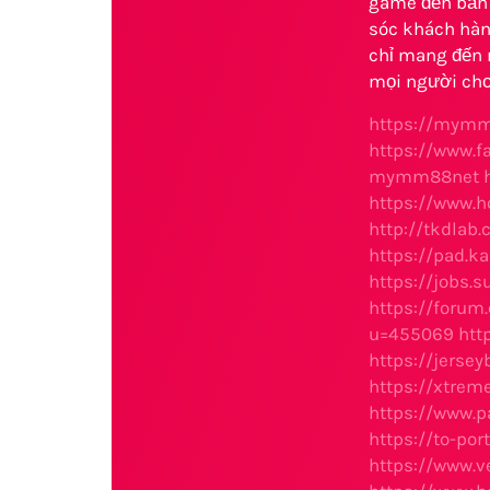
game đến bắn 
sóc khách hàng
chỉ mang đến n
mọi người chơ
https://mymm
https://www.f
mymm88net
https://www.h
http://tkdla
https://pad.k
https://jobs
https://forum
u=455069
htt
https://jers
https://xtre
https://www.
https://to-p
https://www.