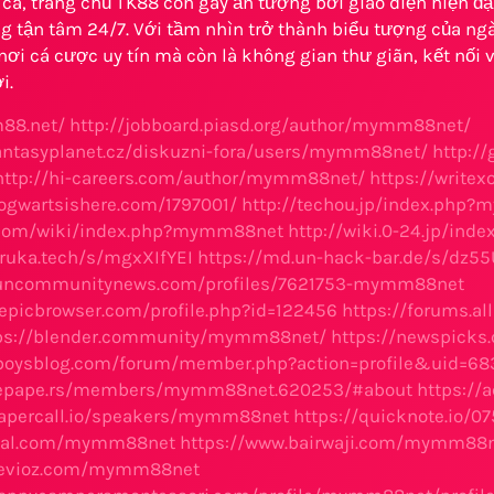
cá, trang chủ TK88 còn gây ấn tượng bởi giao diện hiện đ
 tận tâm 24/7. Với tầm nhìn trở thành biểu tượng của ngà
ơi cá cược uy tín mà còn là không gian thư giãn, kết nối
i.
88.net/
http://jobboard.piasd.org/author/mymm88net/
antasyplanet.cz/diskuzni-fora/users/mymm88net/
http://
http://hi-careers.com/author/mymm88net/
https://write
ogwartsishere.com/1797001/
http://techou.jp/index.php
b.com/wiki/index.php?mymm88net
http://wiki.0-24.jp/in
aruka.tech/s/mgxXIfYEI
https://md.un-hack-bar.de/s/dz5
.suncommunitynews.com/profiles/7621753-mymm88net
.epicbrowser.com/profile.php?id=122456
https://forums.a
ps://blender.community/mymm88net/
https://newspicks
eyboysblog.com/forum/member.php?action=profile&uid=6
mepape.rs/members/mymm88net.620253/#about
https:/
papercall.io/speakers/mymm88net
https://quicknote.io/0
ortal.com/mymm88net
https://www.bairwaji.com/mymm88
vevioz.com/mymm88net