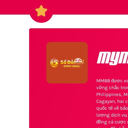
mym
MM88 được xem
vững chắc tron
Philippines, 
Cagayan, hai 
quốc tế về bả
lượng dịch vụ.
đồng cá cược n