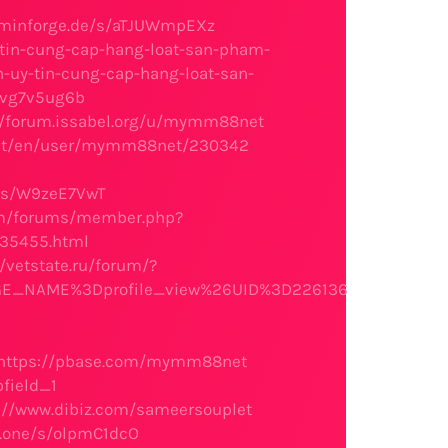
e
dminforge.de/s/aTJUWmpEXz
tin-cung-cap-hang-loat-san-pham-
-uy-tin-cung-cap-hang-loat-san-
/xvg7v5ug6b
//forum.issabel.org/u/mymm88net
.net/en/user/mymm88net/230342
t/s/W9zeE7VwT
om/forums/member.php?
-35455.html
//vetstate.ru/forum/?
GE_NAME%3Dprofile_view%26UID%3D226136
https://pbase.com/mymm88net
field_1
://www.dibiz.com/sameersouplet
s.one/s/olpmC1dcO