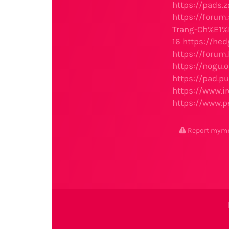
https://pads.
https://foru
Trang-Ch%E1
16
https://hed
https://foru
https://nogu.
https://pad.p
https://www.i
https://www
Report mym