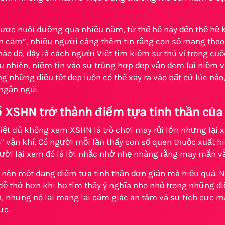
được nuôi dưỡng qua nhiều năm, từ thế hệ này đến thế hệ
h cảm”, nhiều người càng thêm tin rằng con số mang theo đ
ào đó, đây là cách người Việt tìm kiếm sự thú vị trong cu
 nhiên, niềm tin vào sự trùng hợp đẹp vẫn đem lại niềm vui
ng những điều tốt đẹp luôn có thể xảy ra vào bất cứ lúc nào
 ngắn ngủi.
ố XSHN trở thành điểm tựa tinh thần củ
iệt dù không xem XSHN là trò chơi may rủi lớn nhưng lại
 vận khí. Có người mỗi lần thấy con số quen thuộc xuất hi
gười lại xem đó là lời nhắc nhở nhẹ nhàng rằng may mắn 
o nên một dạng điểm tựa tinh thần đơn giản mà hiệu quả. 
dễ thở hơn khi họ tìm thấy ý nghĩa nho nhỏ trong những đi
, nhưng nó lại mang lại cảm giác an tâm và sự tích cực 
ực.