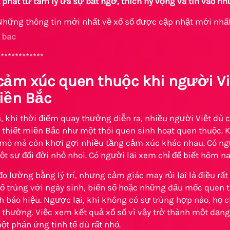
 phát từ tâm lý ưa sự bất ngờ, thích hy vọng và tin vào n
hững thông tin mới nhất về xổ số được cập nhật mới nhất
 bac
*************
ảm xúc quen thuộc khi người Việ
iền Bắc
, khi thời điểm quay thưởng diễn ra, nhiều người Việt dù 
n thiết miền Bắc như một thói quen sinh hoạt quen thuộc.
 mò mà còn khơi gợi nhiều tầng cảm xúc khác nhau. Có ngườ
t sự đổi đời nhỏ nhoi. Có người lại xem chỉ để biết hôm n
o lường bằng lý trí, nhưng cảm giác may rủi lại là điều rất
số trùng với ngày sinh, biển số hoặc những dấu mốc quen
 báo hiệu. Ngược lại, khi không có sự trùng hợp nào, họ 
 thường. Việc xem kết quả xổ số vì vậy trở thành một dạn
một phản ứng tinh tế dù rất nhỏ.