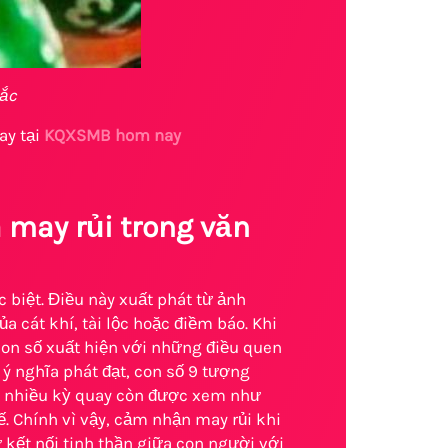
Bắc
ay tại
KQXSMB hom nay
 may rủi trong văn
 biệt. Điều này xuất phát từ ảnh
 cát khí, tài lộc hoặc điềm báo. Khi
con số xuất hiện với những điều quen
 ý nghĩa phát đạt, con số 9 tượng
ng nhiều kỳ quay còn được xem như
. Chính vì vậy, cảm nhận may rủi khi
ết nối tinh thần giữa con người với