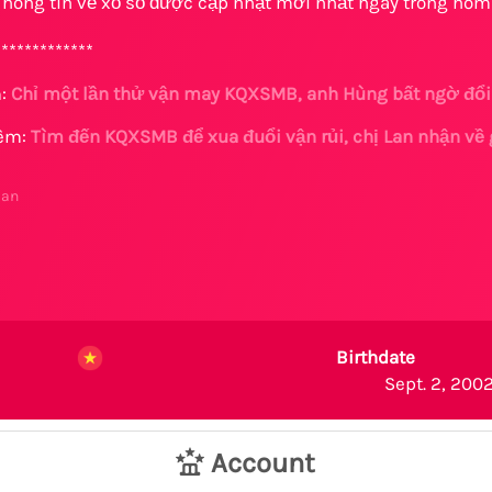
hông tin về xổ số được cập nhật mới nhất ngay trong hôm
*************
m:
Chỉ một lần thử vận may KQXSMB, anh Hùng bất ngờ đổi
hêm:
Tìm đến KQXSMB để xua đuổi vận rủi, chị Lan nhận về 
dan
Birthdate
Sept. 2, 2002
Account