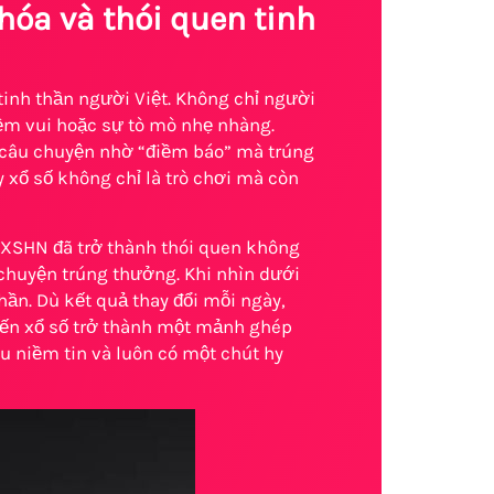
óa và thói quen tinh
tinh thần người Việt. Không chỉ người
iềm vui hoặc sự tò mò nhẹ nhàng.
 câu chuyện nhờ “điềm báo” mà trúng
 xổ số không chỉ là trò chơi mà còn
ả XSHN đã trở thành thói quen không
ả chuyện trúng thưởng. Khi nhìn dưới
hần. Dù kết quả thay đổi mỗi ngày,
hiến xổ số trở thành một mảnh ghép
u niềm tin và luôn có một chút hy