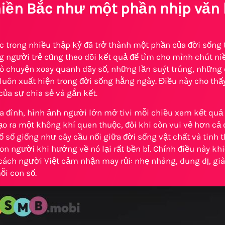
iền Bắc như một phần nhịp văn h
 trong nhiều thập kỷ đã trở thành một phần của đời sống 
g người trẻ cũng theo dõi kết quả để tìm cho mình chút n
ò chuyện xoay quanh dãy số, những lần suýt trúng, những
luôn xuất hiện trong đời sống hằng ngày. Điều này cho thấy
của sự chia sẻ và gắn kết.
ia đình, hình ảnh người lớn mở tivi mỗi chiều xem kết qu
tạo ra một không khí quen thuộc, đôi khi còn vui vẻ hơn c
ổ số giống như cây cầu nối giữa đời sống vật chất và tinh t
n người khi hướng về nó lại rất bền bỉ. Chính điều này k
cách người Việt cảm nhận may rủi: nhẹ nhàng, dung dị, già
ỗi con số.