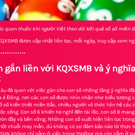
 quen thuộc khi người Việt theo dõi kết quả xổ số miền 
QXSMB được cập nhật liên tục, mỗi ngày, truy cập xem ng
*************
n gắn liền với KQXSMB và ý nghĩa
t
lâu đã quen với việc gán cho con số những tầng ý nghĩa đặc
Á Đông, nơi các con số được nhìn nhận như biểu tượng của
 số kiến thiết miền Bắc, nhiều người vô thức liên hệ các 
ộc sống. Con số 6 khiến họ nghĩ đến tài lộc, con số 8 mang
tròn đầy và bền vững. Những con số xuất hiện liên tục tro
một chuỗi may mắn, dù không có sự đảm bảo nào từ thực tế
SHN không chỉ nằm ở việc trúng thưởng mà còn nằm ở sự k