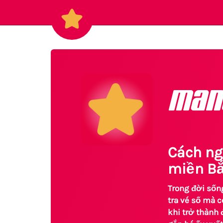
man
Cách ng
miền B
Trong đời sốn
tra vé số mà 
khi trở thành