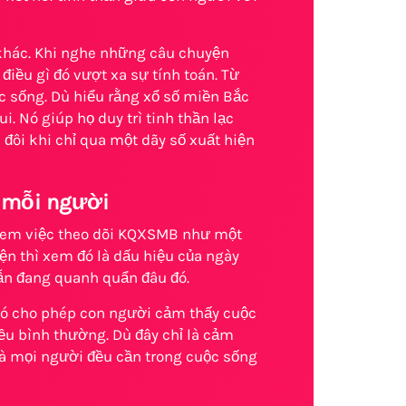
 khác. Khi nghe những câu chuyện
iều gì đó vượt xa sự tính toán. Từ
ộc sống. Dù hiểu rằng xổ số miền Bắc
. Nó giúp họ duy trì tinh thần lạc
, đôi khi chỉ qua một dãy số xuất hiện
a mỗi người
 xem việc theo dõi KQXSMB như một
ện thì xem đó là dấu hiệu của ngày
vẫn đang quanh quẩn đâu đó.
Nó cho phép con người cảm thấy cuộc
ều bình thường. Dù đây chỉ là cảm
mà mọi người đều cần trong cuộc sống