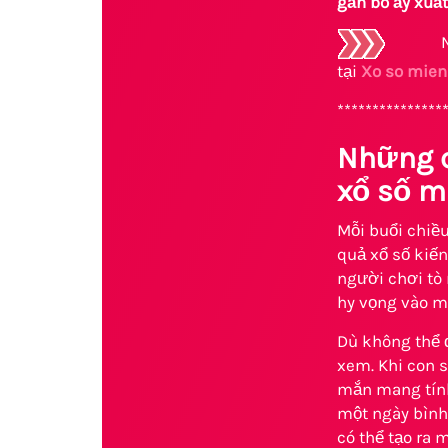
gắn bó ấy xuất
N
tại
Xo so mien
***************
Những c
xổ số m
Mỗi buổi chiều
quả xổ số kiế
người chơi tò
hy vọng vào mộ
Dù không thể đ
xem. Khi con 
mắn mang tính
một ngày bình
có thể tạo ra 