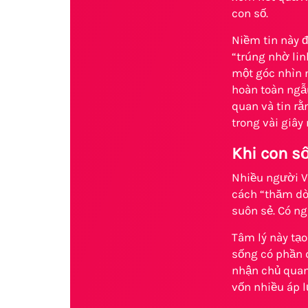
con số.
Niềm tin này 
“trúng nhờ lin
một góc nhìn n
hoàn toàn ngẫu
quan và tin rằ
trong vài giây
Khi con s
Nhiều người V
cách “thăm dò”
suôn sẻ. Có n
Tâm lý này tạ
sống có phần 
nhận chủ quan
vốn nhiều áp l