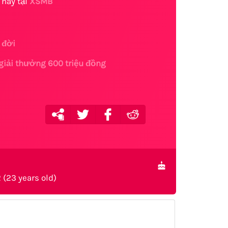
 nay tại
XSMB
 đời
giải thưởng 600 triệu đồng
 (23 years old)