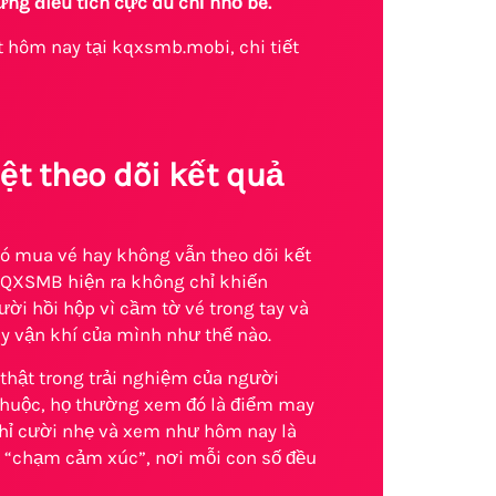
hững điều tích cực dù chỉ nhỏ bé.
 hôm nay tại kqxsmb.mobi, chi tiết
t theo dõi kết quả
có mua vé hay không vẫn theo dõi kết
 KQXSMB hiện ra không chỉ khiến
i hồi hộp vì cầm tờ vé trong tay và
ay vận khí của mình như thế nào.
 thật trong trải nghiệm của người
 thuộc, họ thường xem đó là điểm may
chỉ cười nhẹ và xem như hôm nay là
g “chạm cảm xúc”, nơi mỗi con số đều