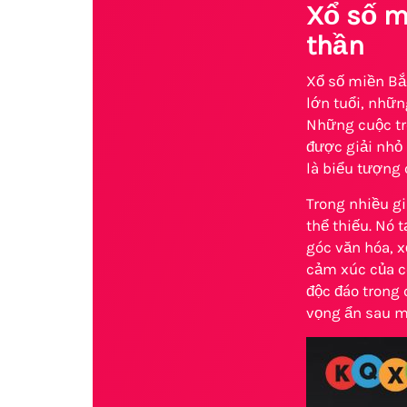
Xổ số m
thần
Xổ số miền Bắc
lớn tuổi, nhữn
Những cuộc tr
được giải nhỏ 
là biểu tượng 
Trong nhiều g
thể thiếu. Nó 
góc văn hóa, x
cảm xúc của co
độc đáo trong 
vọng ẩn sau m