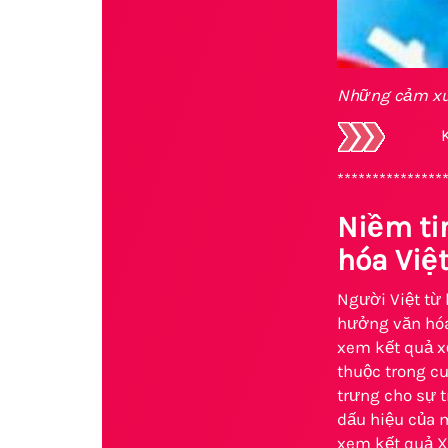
Những cảm xúc
K
***************
Niềm ti
hóa Việ
Người Việt từ 
hưởng văn hóa 
xem kết quả xổ
thuộc trong cu
trưng cho sự 
dấu hiệu của 
xem kết quả X