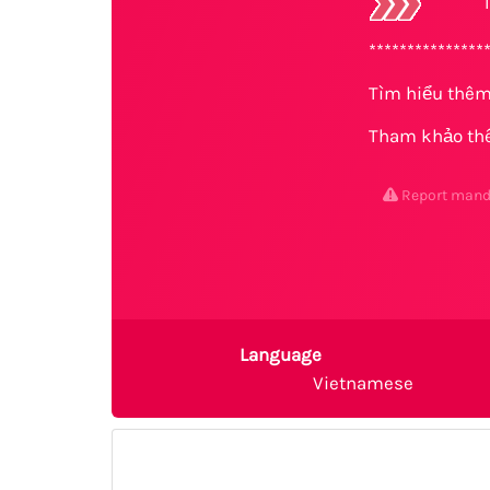
T
***************
Tìm hiểu thê
Tham khảo t
Report man
Language
Vietnamese