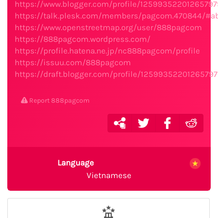
https://www.blogger.com/profile/1259935220126579
https://talk.plesk.com/members/pagcom.470844/#a
https://www.openstreetmap.org/user/888pagcom
https://888pagcom.wordpress.com/
https://profile.hatena.ne.jp/nc888pagcom/profile
https://issuu.com/888pagcom
https://draft.blogger.com/profile/1259935220126579
Report 888pagcom
Language
Vietnamese