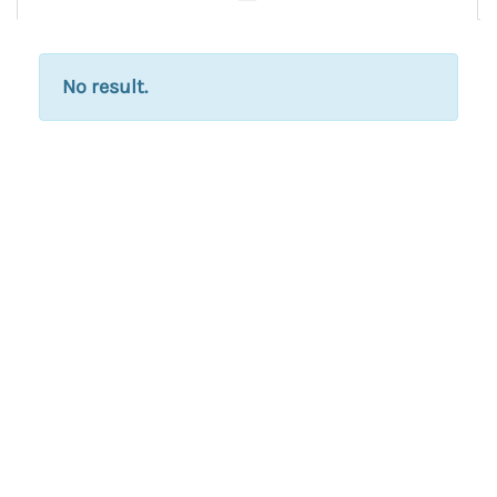
No result.