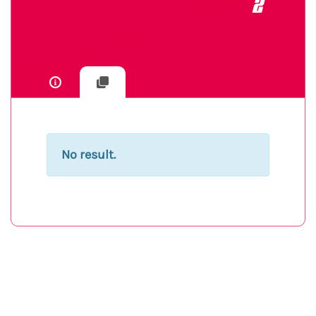
2
No result.