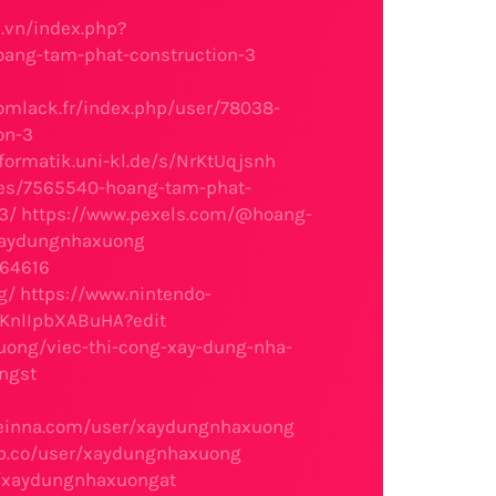
.vn/index.php?
oang-tam-phat-construction-3
oomlack.fr/index.php/user/78038-
on-3
nformatik.uni-kl.de/s/NrKtUqjsnh
files/7565540-hoang-tam-phat-
3/
https://www.pexels.com/@hoang-
xaydungnhaxuong
564616
g/
https://www.nintendo-
SeKnlIpbXABuHA?edit
xuong/viec-thi-cong-xay-dung-nha-
ngst
ceinna.com/user/xaydungnhaxuong
ub.co/user/xaydungnhaxuong
m/xaydungnhaxuongat