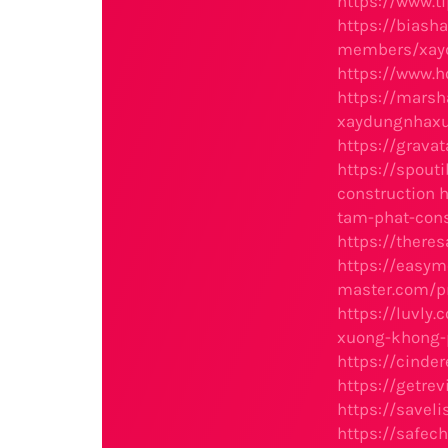
https://www.t
https://biash
members/xay
https://www.
https://mars
xaydungnhaxu
https://grava
https://spou
construction
h
tam-phat-cons
https://ther
https://easy
master.com/p
https://luvly
xuong-khong-
https://cinde
https://getr
https://savel
https://safe