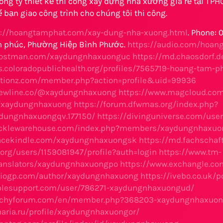
ông ty thiết kế thi công xây dựng nhà xưởng giá rẻ tại TP
ể bạn giao công trình cho chúng tôi thi công.
s://hoangtamphat.com/xay-dung-nha-xuong.html
. Phone:
n phúc, Phường Hiệp Bình Phước.
https://audio.com/hoang
postman.com/xaydungnhaxuonguc
https://md.chaosdorf.
rs.coloradopublichealth.org/profiles/7565719-hoang-tam-p
otionz.com/member.php?action=profile&uid=99936
newline.co/@xaydungnhaxuong
https://www.magcloud.co
o/xaydungnhaxuong
https://forum.dfwmas.org/index.php?
ungnhaxuongqv.177150/
https://divinguniverse.com/us
.tacklewarehouse.com/index.php?members/xaydungnhaxu
facekindle.com/xaydungnhaxuongsk
https://md.fachscha
.org/users/1159081947/profile?auth=login
https://www.tm-
ranslators/xaydungnhaxuongpo
https://www.exchangle.c
emiogp.com/author/xaydungnhaxuong
https://ivebo.co.uk/
iblesupport.com/user/786271-xaydungnhaxuongud/
itchyforum.com/en/member.php?368203-xaydungnhaxuo
naria.ru/profile/xaydungnhaxuongor/