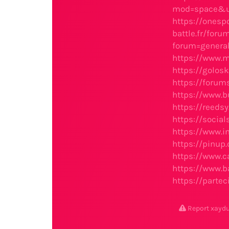
mod=space&u
https://ones
battle.fr/for
forum=genera
https://www.
https://golos
https://forum
https://www
https://reeds
https://socia
https://www.
https://pinup
https://www.
https://www.
https://parte
Report xayd