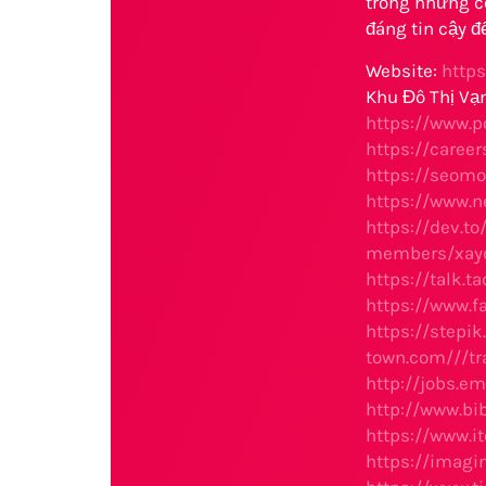
trong những c
đáng tin cậy đ
Website:
http
Khu Đô Thị Vạ
https://www.
https://caree
https://seom
https://www.
https://dev.t
members/xayd
https://talk
https://www.
https://stepik
town.com///t
http://jobs.
http://www.b
https://www.
https://imagi