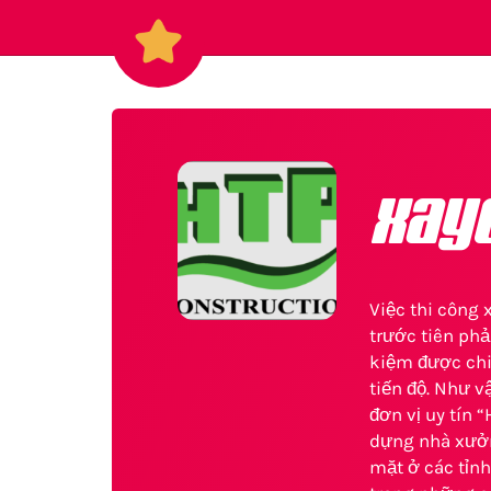
xay
Việc thi công
trước tiên phả
kiệm được chi
tiến độ. Như v
đơn vị uy tín 
dựng nhà xưởng
mặt ở các tỉnh