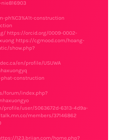
n-nie816903
m-ph%C3%A1t-construction
ction
ng/
https://orcid.org/0009-0002-
axuong
https://cgmood.com/hoang-
atic/show.php?
rdec.ca/en/profile/USUWA
nhaxuongyq
-phat-construction
es/forum/index.php?
gnhaxuongyo
om/profile/user/5063672d-6313-4d9a-
ndtalk.mn.co/members/37146862
0
https://123.briian.com/home.php?