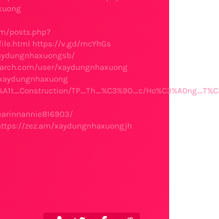
xuong
m/posts.php?
ile.html
https://v.gd/mcYhGs
/xaydungnhaxuongsb/
earch.com/user/xaydungnhaxuong
/xaydungnhaxuong
3%A1t_Construction/TP_Th_%C3%90_c/Ho%C3%A0ng_T%C
earinnannie816903/
https://zez.am/xaydungnhaxuongjh