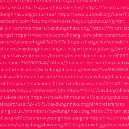
ipntag.com/profile/index/id/xaydungnhaxuong
ara.co.ke/author/xaydungnhaxuongnq/
https://forum.dmec
dungnhaxuongzs.157468/
https://www.pubpub.org/user/h
hostboard.com/forums/members/xaydungnhaxuong.html
hallyin.com/members/xaydungnhaxuong/
https://forum.j
ongzf
https://muckrack.com/hoang-tam-phat-constructi
tar.com/pioneeringb67a27d97e
https://hedge.fachschaft.i
tible.com/xaydungnhaxuongwk
https://jobs.njota.org/pro
ttps://www.roton.com/forums/users/dearin-nan-nie81690
truction-2157957943/
https://mecabricks.com/en/user/
esanaiforthat.com/@xaydungnhaxuong-4wb0z/?v=1764904
meals.qodeinteractive.com/forums/users/xaydungnhaxuon
rofil/xaydungnhaxuong
https://md.yeswiki.net/7Igtp2tT
.co/users/xaydungnhaxuonggb
https://rant.li/xaydungnha
phai-de-dang
https://travelwithme.social/xaydungnhaxuo
rella.pro/user/244575/xaydungnhaxuonghi/#preferences
evising.co.uk/members/xaydungnhaxuong
https://forum.a
ist.co/profile/users/xaydungnhaxuongna
https://routineh
chat.com/u/xaydungnhaxuong.510
https://web.ggather.co