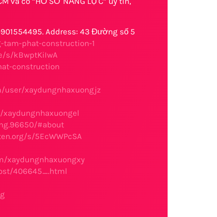
HCM và có “HỒ SƠ NĂNG LỰC” uy tín,
 0901554495. Address: 43 Đường số 5
-tam-phat-construction-1
de/s/kBwptKiIwA
hat-construction
m/user/xaydungnhaxuongjz
er/xaydungnhaxuongel
ong.96650/#about
ften.org/s/5EcWWPcSA
om/xaydungnhaxuongxy
post/406645_.html
ng