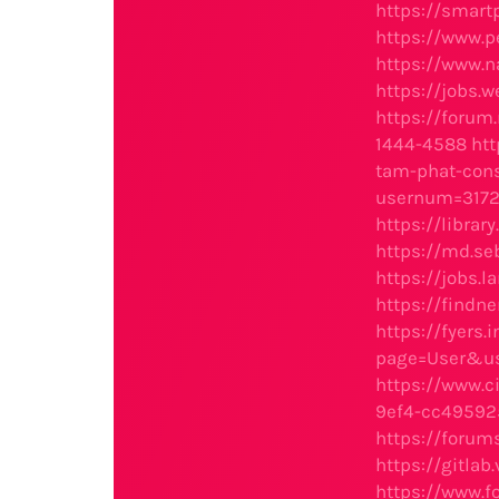
https://smart
https://www.
https://www.
https://jobs.
https://forum
1444-4588
ht
tam-phat-cons
usernum=317
https://libra
https://md.se
https://jobs.
https://findn
https://fyers
page=User&us
https://www.
9ef4-cc49592
https://foru
https://gitla
https://www.