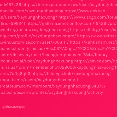
id=157436
https://forum.plutonium.pw/user/xaydungnha
potsocial.com/xaydungnhaxuong
https://www.dokkan-
ums/users/xaydungnhaxuong/
https://www.uscgq.com/foru
l&id=596241
https://galleria.emotionflow.com/164261/prof
myget.org/users/xaydungnhaxuong
https://ellak.gr/user
knig.com/profile/xaydungnhaxuongrx/
https://www.udrps
s.wincustomize.com/user/7606111/
https://kahkaham.net
.businesslistings.net.au/Ho%C3%A0ng_T%C3%A2m_Ph%C
y.com/discovery/user/hoangtamphatcons2844/library
lsocial.social/user/xaydungnhaxuong
https://savee.com/d
iniuria.us/forum/member.php?629003-xaydungnhaxuong
.com/7iiDq6qh3
https://teletype.link/xaydungnhaxuong
catapulta.me/users/xaydungnhaxuong-1
barcaforum.com/members/xaydungnhaxuong.34375/
cipa.poliste.com/profiles/xaydungnhaxuong/activity
ungnhaxuongsc