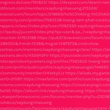
progress.do/user/761823/
https://devpost.com/dearin-na
pebforum.com/members/xaydungnhaxuong.215524/
navacool.com/forum/topic/218669/ho%C3%A0ng-t%C3%A2
westerncity.com/profiles/7565538-hoang-tam-phat-constru
.rappers.in/wsc/index.php?user/1092330-xaydungnhaxuo
tp://qa.doujiju.com/index.php?qa=user&qa_1=xaydungnh
truction-517612188
https://pub37.bravenet.com/forum/st
2289350&frmid=7238&msgid=1587973&cmd=show
ry.zortrax.com/members/xaydungnhaxuongcfaiw/
https://a
bastians.dev/s/H32dH3FIr
https://youslade.com/xaydung
landscapeindustrycareers.org/profiles/7565622-hoang-tam
erd.com/profile/publicprofile/xaydungnhaxuongat/144693
.in/community/member/V4VekylLIz
https://allods.my.gam
erID=215911
https://maxforlive.com/profile/user/xaydun
circleme.com/xaydungnhaxuong
https://cloud.anylogic.c
5a7d5
https://album.link/xaydungnhaxuong
https://frie
ms.maxperformanceinc.com/forums/member.php?u=23018
b.vuhdo.io/xaydungnhaxuong
foroatletismo.com/foro/members/xaydungnhaxuong.html