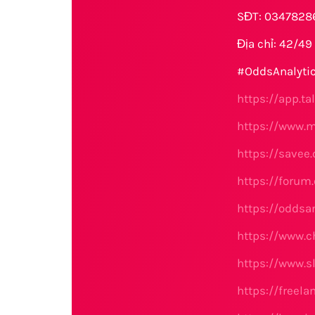
SĐT: 0347828
Địa chỉ: 42/4
#OddsAnalytic
https://app.t
https://www.m
https://savee
https://forum
https://oddsan
https://www.c
https://www.s
https://freela