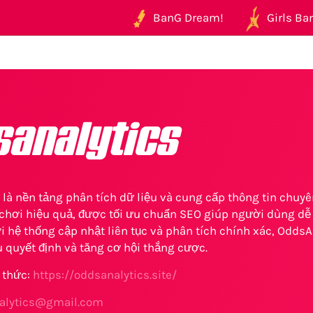
BanG Dream!
Girls Ban
sanalytics
là nền tảng phân tích dữ liệu và cung cấp thông tin chuyê
 chơi hiệu quả, được tối ưu chuẩn SEO giúp người dùng dễ
i hệ thống cập nhật liên tục và phân tích chính xác, Odds
u quyết định và tăng cơ hội thắng cược.
 thức:
https://oddsanalytics.site/
alytics@gmail.com