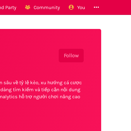
d Party
Community
You
Follow
n sâu về tỷ lệ kèo, xu hướng cá cược
 dàng tìm kiếm và tiếp cận nội dung
Analytics hỗ trợ người chơi nâng cao