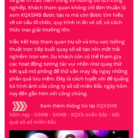
và giải trí cao, nằm trong xu hướng du lịch công
nghiệp. Khách tham quan không chỉ đơn thuần là
xem KQXSMB được tạo ra mà còn được tìm hiểu
về cơ cấu tổ chức, quy trình in ấn vé số, và cách
thức trao giải thưởng lớn.
Việc kết hợp tham quan trụ sở và khu vực tường
thuật trực tiếp buổi quay số sẽ tạo nên một trải
nghiệm trọn vẹn. Du khách còn có thể tham gia
các hoạt động tương tác vui nhộn như quay thử
kết quả mô phỏng để thử vận may lấy ngay những
phần quà lưu niệm. Đây là cách tuyệt vời để quảng
bá hình ảnh của công ty xổ số miền Bắc ngày hôm
nay đến gần hơn với công chúng.
Xem thêm thông tin tại
KQXSMB
hôm nay - XSMB - SXMB - KQXS miền Bắc - Kết
quả xổ số miền Bắc