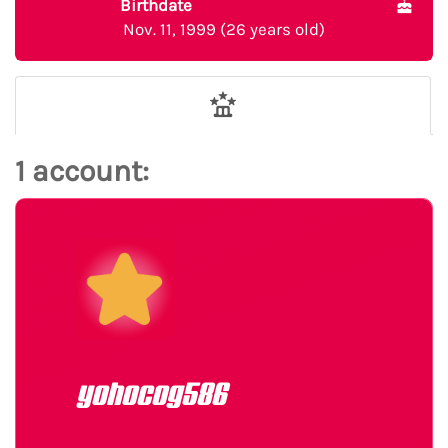
Birthdate
Nov. 11, 1999 (26 years old)
1 account:
yohocog586