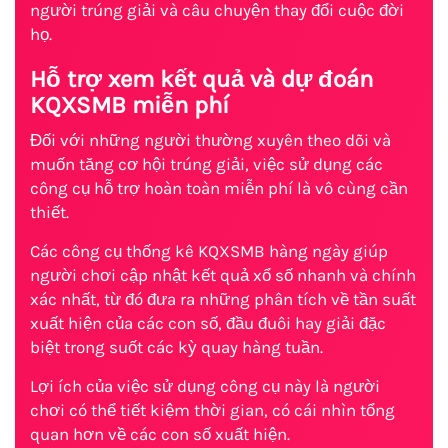
người trúng giải và câu chuyện thay đổi cuộc đời
họ.
Hỗ trợ xem kết quả và dự đoán
KQXSMB miễn phí
Đối với những người thường xuyên theo dõi và
muốn tăng cơ hội trúng giải, việc sử dụng các
công cụ hỗ trợ hoàn toàn miễn phí là vô cùng cần
thiết.
Các công cụ thống kê KQXSMB hàng ngày giúp
người chơi cập nhật kết quả xổ số nhanh và chính
xác nhất, từ đó đưa ra những phân tích về tần suất
xuất hiện của các con số, đầu đuôi hay giải đặc
biệt trong suốt các kỳ quay hàng tuần.
Lợi ích của việc sử dụng công cụ này là người
chơi có thể tiết kiệm thời gian, có cái nhìn tổng
quan hơn về các con số xuất hiện.