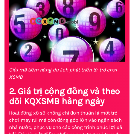
Giải mã tiềm năng du lịch phát triển từ trò chơi
XSMB
2. Giá trị cộng đồng và theo
dõi KQXSMB hàng ngày
Hoạt động xổ số không chỉ đơn thuần là một trò
chơi may rủi mà còn đóng góp lớn vào ngân sách
nhà nước, phục vụ cho các công trình phúc lợi xã