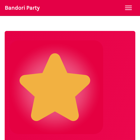
Bandori Party
Togg
navi