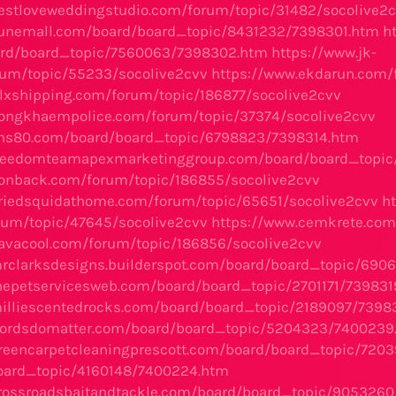
estloveweddingstudio.com/forum/topic/31482/socolive2
sunemall.com/board/board_topic/8431232/7398301.htm
h
ard/board_topic/7560063/7398302.htm
https://www.jk-
rum/topic/55233/socolive2cvv
https://www.ekdarun.com/
tlxshipping.com/forum/topic/186877/socolive2cvv
nongkhaempolice.com/forum/topic/37374/socolive2cvv
vhs80.com/board/board_topic/6798823/7398314.htm
freedomteamapexmarketinggroup.com/board/board_topic
bonback.com/forum/topic/186855/socolive2cvv
driedsquidathome.com/forum/topic/65651/socolive2cvv
h
rum/topic/47645/socolive2cvv
https://www.cemkrete.com
avacool.com/forum/topic/186856/socolive2cvv
mrclarksdesigns.builderspot.com/board/board_topic/69
hepetservicesweb.com/board/board_topic/2701171/739831
milliescentedrocks.com/board/board_topic/2189097/7398
wordsdomatter.com/board/board_topic/5204323/7400239
greencarpetcleaningprescott.com/board/board_topic/72
board_topic/4160148/7400224.htm
crossroadsbaitandtackle.com/board/board_topic/905326