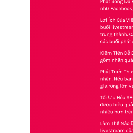
Phát Sóng Đa 
như Facebook,
Lợi Ích Của Vi
buổi livestre
trung thành. C
các buổi phát 
Kiếm Tiền Dễ 
gồm nhận quà 
Phát Triển Thư
nhân. Nếu bạn 
giả rộng lớn v
Tối Ưu Hóa SEO
được hiệu quả 
nhiều hơn trê
Làm Thế Nào Đ
livestream củ