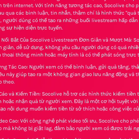
 trên internet. Với tính năng tương tác cao, Socolive cho
au qua các bình luận, tin nhắn, thậm chí là hình thức "quà 
, người dùng có thể tạo ra những buổi livestream hấp dẫn 
ng sự hiện diện trực tuyến.
 Nổi Bật Của Socolive Livestream Đơn Giản và Mượt Mà: S
n giản, dễ sử dụng, không yêu cầu người dùng có quá nhiề
 thoại thông minh hoặc máy tính là có thể phát sóng trực 
ng Tác Cao: Người xem có thể bình luận, gửi quà tặng, thả
ều này giúp tạo ra một không gian giao lưu năng động và t
p theo.
áo và Kiếm Tiền: Socolive hỗ trợ các hình thức kiếm tiền 
 hoặc nhận quà từ người xem. Đây là một cơ hội tuyệt vời
tạo nội dung muốn kiếm tiền từ sở thích hoặc công việc c
eo Cao: Với công nghệ phát video tối ưu, Socolive cho phé
o mà không bị giật lag, đảm bảo người xem có được trải ng