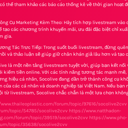
có thể tham khảo các báo cáo thống kê về thời gian hoạt đ
ông Cụ Marketing Kèm Theo: Hãy tích hợp livestream vào 
ể tạo các chương trình khuyến mãi, ưu đãi đặc biệt chỉ xuấ
m gia.
ơng Tác Trực Tiếp: Trong suốt buổi livestream, đừng quên
hồi và thảo luận sẽ giúp giữ chân khán giả lâu hơn và tạo c
ive là một nền tảng livestream tuyệt vời, giúp bạn kết nố
i kiếm tiền online. Với các tính năng tương tác mạnh mẽ,
ơng hiệu cá nhân, Socolive đang dần trở thành công cụ khô
ến của các cá nhân và doanh nghiệp tại Việt Nam. Nếu bạn 
i từ livestream, Socolive chắc chắn là một lựa chọn không
//www.thaileoplastic.com/forum/topic/97616/socolive2cvv
rum/topic/54785/socolive2cvv
https://www.natthadon-
ng.com/forum/topic/39519/socolive2cvv
https://www.pho-
rum/topic/35638/socolive2cvv