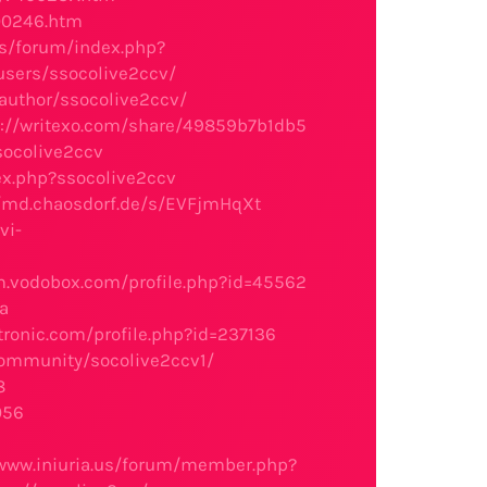
00246.htm
es/forum/index.php?
/users/ssocolive2ccv/
/author/ssocolive2ccv/
s://writexo.com/share/49859b7b1db5
socolive2ccv
dex.php?ssocolive2ccv
//md.chaosdorf.de/s/EVFjmHqXt
vi-
um.vodobox.com/profile.php?id=45562
a
tronic.com/profile.php?id=237136
community/socolive2ccv1/
8
056
/www.iniuria.us/forum/member.php?