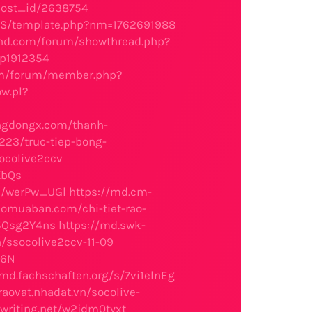
post_id/2638754
S/template.php?nm=1762691988
und.com/forum/showthread.php?
#p1912354
om/forum/member.php?
w.pl?
ongdongx.com/thanh-
223/truc-tiep-bong-
ocolive2ccv
KbQs
/s/werPw_UGl
https://md.cm-
domuaban.com/chi-tiet-rao-
/5Qsg2Y4ns
https://md.swk-
h/ssocolive2ccv-11-09
Q6N
/md.fachschaften.org/s/7vi1elnEg
raovat.nhadat.vn/socolive-
nwriting.net/w2jdm0tyxt