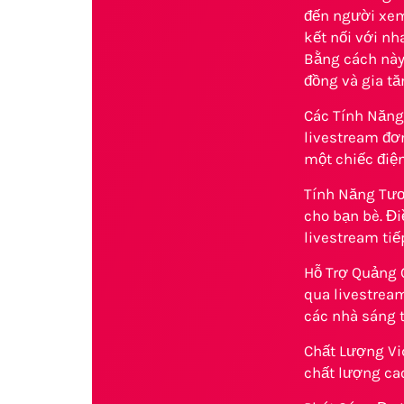
đến người xem
kết nối với nh
Bằng cách này
đồng và gia tă
Các Tính Năng
livestream đơ
một chiếc điện
Tính Năng Tươ
cho bạn bè. Đi
livestream tiế
Hỗ Trợ Quảng C
qua livestream
các nhà sáng 
Chất Lượng Vid
chất lượng ca