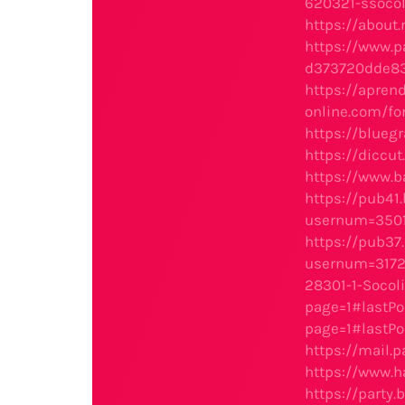
620321-ssoco
https://about
https://www.p
d373720dde8
https://aprend
online.com/f
https://blueg
https://diccu
https://www.b
https://pub41
usernum=350
https://pub37
usernum=317
28301-1-Socol
page=1#lastPo
page=1#lastPo
https://mail.
https://www.
https://party