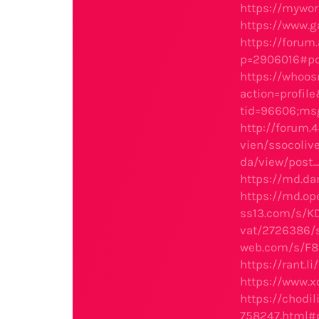
https://mywo
https://www
https://forum
p=2906016#p
https://whoo
action=profil
tid=96606;ms
http://forum.
vien/ssocoliv
da/view/post
https://md.da
https://md.op
ss13.com/s/K
vat/2726386/s
web.com/s/F8
https://rant.l
https://www.
https://chod
758247.html#