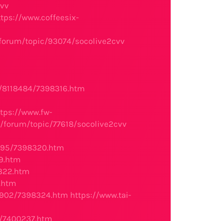
cvv
ttps://www.coffeesix-
forum/topic/93074/socolive2cvv
/8118484/7398316.htm
ttps://www.fw-
/forum/topic/77618/socolive2cvv
0695/7398320.htm
9.htm
322.htm
.htm
03902/7398324.htm
https://www.tai-
0/7400237.htm