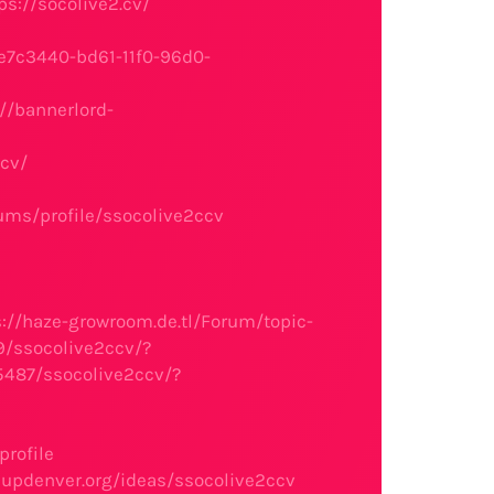
ps://socolive2.cv/
ee7c3440-bd61-11f0-96d0-
://bannerlord-
ccv/
ums/profile/ssocolive2ccv
s://haze-growroom.de.tl/Forum/topic-
9/ssocolive2ccv/?
5487/ssocolive2ccv/?
rofile
kupdenver.org/ideas/ssocolive2ccv