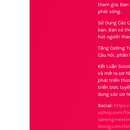
tham gia. Bạn 
phát sóng.
Sử Dụng Các C
bạn. Bạn có th
hút người tha
Tăng Cường Tư
Câu hỏi, phản 
Kết Luận Socol
và mở ra cơ hộ
phát triển thư
triển trực tuy
dụng các cơ hộ
Social:
https:
ushop.com/fo
sanengineeri
thong.com/fo