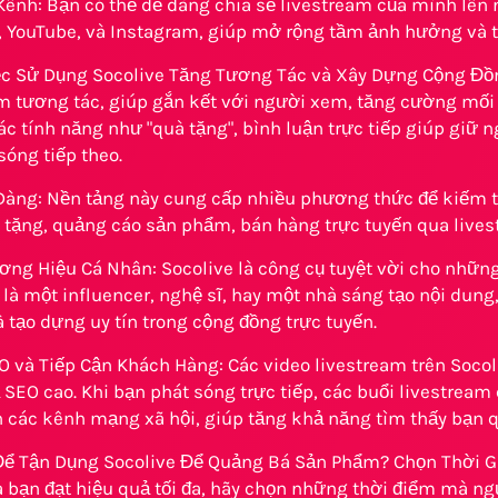
Kênh: Bạn có thể dễ dàng chia sẻ livestream của mình lên
 YouTube, và Instagram, giúp mở rộng tầm ảnh hưởng và 
ệc Sử Dụng Socolive Tăng Tương Tác và Xây Dựng Cộng Đồng
am tương tác, giúp gắn kết với người xem, tăng cường mố
ác tính năng như "quà tặng", bình luận trực tiếp giúp giữ 
sóng tiếp theo.
Dàng: Nền tảng này cung cấp nhiều phương thức để kiếm tiề
tặng, quảng cáo sản phẩm, bán hàng trực tuyến qua livest
ơng Hiệu Cá Nhân: Socolive là công cụ tuyệt vời cho nhữn
là một influencer, nghệ sĩ, hay một nhà sáng tạo nội dung
à tạo dựng uy tín trong cộng đồng trực tuyến.
 và Tiếp Cận Khách Hàng: Các video livestream trên Socoli
SEO cao. Khi bạn phát sóng trực tiếp, các buổi livestream
n các kênh mạng xã hội, giúp tăng khả năng tìm thấy bạn 
ể Tận Dụng Socolive Để Quảng Bá Sản Phẩm? Chọn Thời G
a bạn đạt hiệu quả tối đa, hãy chọn những thời điểm mà n