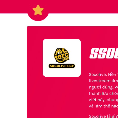
sso
Socolive: Nền
livestream đượ
người dùng. V
thành lựa chọn
viết này, chú
và làm thế nào
Socolive là gì