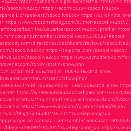
live2ccv
https://pandora.nla.gov.au/external.html?link=htt
.me/ssocolive2ccv
https://acomics.ru/-ssocolive2ccv
apercall.io/speakers/ssocolive2ccv
https://quicknote.io/
3/
https://www.rossoneriblog.com/author/ssocolive2ccv/
erfotografia.online/usuarios/ssocolive2ccv/profile/
https
orum/index.php?members/ssocoliveccv.336582/#about
rasstoday.com/directories/dashboard/reviews/ssocolive2
t.com/ssocolive2ccv
https://to-portal.com/ssocolive2ccv
airwaji.com/ssocolive2ccv
https://www.syncdocs.com/for
.bravenet.com/forum/static/show.php?
1574107&frmid=26&msgid=1006494&cmd=show
.bravenet.com/forum/static/show.php?
2289350&frmid=7238&msgid=1582599&cmd=show
http
ive.htm
https://whenyouriseup.activeboard.com/t7227548
stAnchor
https://roughstuffmedia.activeboard.com/t7227
stAnchor
https://www.vevioz.com/forums/thread/9522/
party.biz/blogs/346090/465704/truc-tiep-bong-da
happycampersmontessori.com/profile/jeansusanne05034/p
.biz/blogs/346090/465704/truc-tiep-bong-da
https://spea