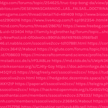
rldgo.com/forums/topic/254625/truc-tiep-bong-da/view/
.gabitos.com/DESENMASCARANDO_LAS_FALSAS_DOCTRINA
.amzgame.com/thread/detail?id=491409
http://www.biso
ost2906016
https://www.live4cup.com/f-sp1912354-.html
smind.com/forums/thread/28670/
https://www.freebeg.c
e&uid=123404
http://family.bigbrother.bg/forum/topic_sho
g=NewPost;sid=0f0dee0cc990fdc9bf49766b3f66fbd1
446.s1.nabble.com/ssocolive2ccv-td107881.html
https://c
e2ccv.36412/#about
https://xiglute.com/forums/topic/103
_id/708603
https://minecraftcommand.science/profile/ss
rmstadt.ccc.de/s/rP3JA8Lze
https://md.ctdo.de/s/UWpN3
enbikesensor.org/s/CJ4ty-Goy
https://doc.adminforge.de
D45Q1FzS
https://blogfreely.net/ssocolive2ccv/
https://tu
socolive2ccv.html
https://hedgedoc.dezentrale.space/s
iKKYZtP
https://paper.wf/ssocolive2ccv/
https://telegra.p
i/ssocolive2ccv/
https://hackmd.openmole.org/s/G4BGVh
xosothantai.com/members/ssocolive2ccv.579333/
https:/
ilinh.com/members/ssocolive2ccv.236845/#about
https://
post757796
https://writeablog.net/sevk48koe0
https://ze