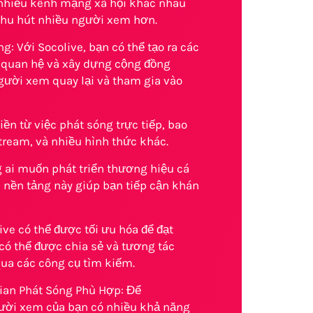
 nhiều kênh mạng xã hội khác nhau
thu hút nhiều người xem hơn.
: Với Socolive, bạn có thể tạo ra các
i quan hệ và xây dựng cộng đồng
người xem quay lại và tham gia vào
n từ việc phát sóng trực tiếp, bao
ream, và nhiều hình thức khác.
g ai muốn phát triển thương hiệu cá
, nền tảng này giúp bạn tiếp cận khán
ve có thể được tối ưu hóa để đạt
 có thể được chia sẻ và tương tác
qua các công cụ tìm kiếm.
ian Phát Sóng Phù Hợp: Để
gười xem của bạn có nhiều khả năng