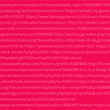
thepartyservicesweb.com/board/board_topic/3929364/74
rd.piasd.org/author/ssocolive2ccv/
https://allods.my.gam
erID=210207
https://www.fantasyplanet.cz/diskuzni-fora
ney.xsrv.jp/index.php?ssocolive2ccv
http://hi-careers.com
ubersoft.com/mobilesheets/forum/user-103901.html
http
ogwartsishere.com/1784158/
http://techou.jp/index.php?s
.com/wiki/index.php?ssocolive2ccv
http://wiki.0-24.jp/in
.me/w/m721zo
https://pad.karuka.tech/s/w9ek-rCcV
https:
-hack-bar.de/s/Ig9Gu75bb
https://www.ganjingworld.com/
i34tqdpbkg61FfQ7xsmLp01l1af0c?tab=about
iveawayoftheday.com/forums/profile/1387983
http://for
suncommunitynews.com/profiles/7442069-tr-c-ti-p-bong-d
.epicbrowser.com/profile.php?id=114130
https://forum.kryp
ms.alliedmods.net/member.php?u=448515
https://blender.
tos.org/forum/memberlist.php?mode=viewprofile&u=16968
eyboysblog.com/forum/member.php?action=profile&uid=61
nentrance.edu.np/profile/ssocolive2ccv/
mepape.rs/members/ssocolive2ccv.605401/#about
https:/