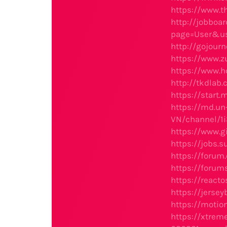
https://www.
http://jobboa
page=User&us
http://gojour
https://www.z
https://www.h
http://tkdlab
https://start
https://md.un
VN/channel/1
https://www.g
https://jobs.
https://forum
https://foru
https://reac
https://jers
https://motio
https://xtre