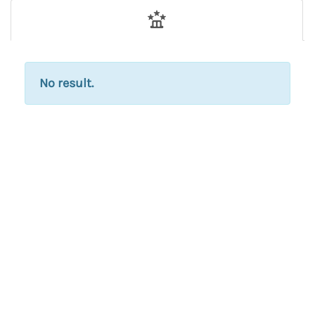
No result.