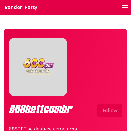
Bandori Party
To
na
688bettcombr
Follow
688BET se destaca como uma