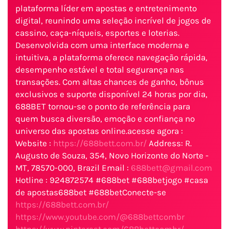
plataforma líder em apostas e entretenimento
digital, reunindo uma seleção incrível de jogos de
cassino, caça-níqueis, esportes e loterias.
Desenvolvida com uma interface moderna e
intuitiva, a plataforma oferece navegação rápida,
desempenho estável e total segurança nas
transações. Com altas chances de ganho, bônus
exclusivos e suporte disponível 24 horas por dia,
688BET tornou-se o ponto de referência para
quem busca diversão, emoção e confiança no
universo das apostas online.acesse agora :
Website :
https://688bett.com.br/
Address: R.
Augusto de Souza, 354, Novo Horizonte do Norte -
MT, 78570-000, Brazil Email :
688bett@gmail.com
Hotline : 924872574 #688bet #688betjogo #casa
de apostas688bet #688betConecte-se
https://688bett.com.br/
https://www.youtube.com/@688bettcombr