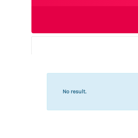
No result.