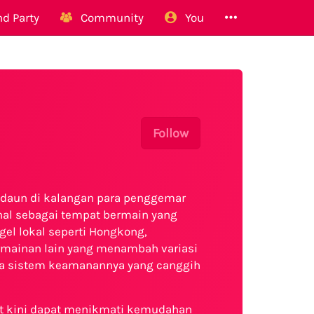
d Party
Community
You
Follow
ik daun di kalangan para penggemar
enal sebagai tempat bermain yang
gel lokal seperti Hongkong,
ermainan lain yang menambah variasi
ada sistem keamanannya yang canggih
at kini dapat menikmati kemudahan