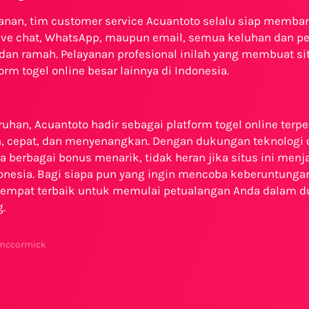
ayanan, tim customer service Acuantoto selalu siap memb
live chat, WhatsApp, maupun email, semua keluhan dan p
dan ramah. Pelayanan profesional inilah yang membuat s
orm togel online besar lainnya di Indonesia.
ruhan, Acuantoto hadir sebagai platform togel online te
 cepat, dan menyenangkan. Dengan dukungan teknologi c
ta berbagai bonus menarik, tidak heran jika situs ini men
onesia. Bagi siapa pun yang ingin mencoba keberuntung
tempat terbaik untuk memulai petualangan Anda dalam dun
.
emccormick