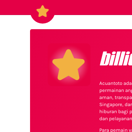
bill
Acuantoto ada
permainan ang
aman, transpa
Singapore, da
hiburan bagi 
dan pelayanan
Para pemain y