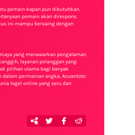
antu pemain kapan pun dibutuhkan.
ertanyaan pemain akan direspons
itus ini mampu bersaing dengan
rpercaya yang menawarkan pengalaman
anggih, layanan pelanggan yang
jadi pilihan utama bagi banyak
an dalam permainan angka, Acuantoto
ia togel online yang seru dan