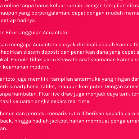
 online tanpa harus keluar rumah. Dengan tampilan situs 
maupun yang berpengalaman, dapat dengan mudah memah
 setiap harinya.
n Fitur Unggulan Acuantoto
asan mengapa Acuantoto banyak diminati adalah karena fit
ghadirkan sistem deposit dan penarikan dana yang cepat
kal. Pemain tidak perlu khawatir soal keamanan karena se
m keamanan modern.
cuantoto juga memiliki tampilan antarmuka yang ringan da
erti smartphone, tablet, maupun komputer. Dengan server
anpa hambatan. Fitur live draw juga menjadi daya tarik te
asil keluaran angka secara real time.
, bonus dan promosi menarik rutin diberikan kepada para 
back, hingga hadiah jackpot harian membuat pengalama
an.