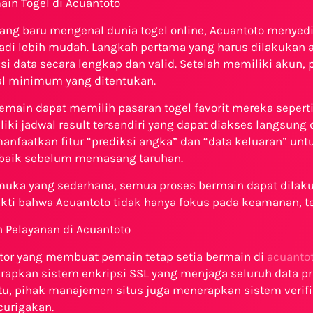
in Togel di Acuantoto
ang baru mengenal dunia togel online, Acuantoto menyed
di lebih mudah. Langkah pertama yang harus dilakukan 
i data secara lengkap dan valid. Setelah memiliki akun,
al minimum yang ditentukan.
emain dapat memilih pasaran togel favorit mereka seperti
iki jadwal result tersendiri yang dapat diakses langsung
anfaatkan fitur “prediksi angka” dan “data keluaran” 
rbaik sebelum memasang taruhan.
uka yang sederhana, semua proses bermain dapat dilaku
ukti bahwa Acuantoto tidak hanya fokus pada keamanan, 
Pelayanan di Acuantoto
ktor yang membuat pemain tetap setia bermain di
acuanto
erapkan sistem enkripsi SSL yang menjaga seluruh data pr
itu, pihak manajemen situs juga menerapkan sistem veri
curigakan.