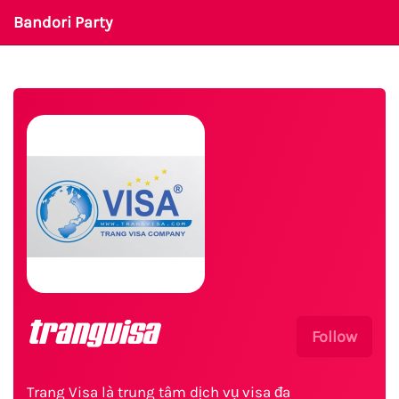
Bandori Party
trangvisa
Follow
Trang Visa là trung tâm dịch vụ visa đa