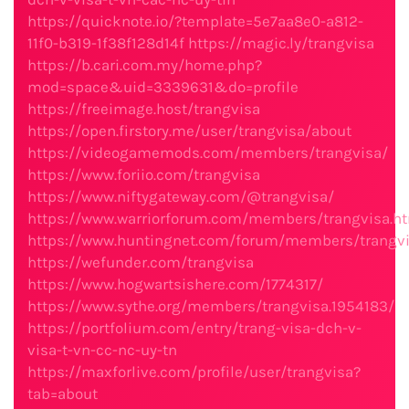
https://quicknote.io/?template=5e7aa8e0-a812-
11f0-b319-1f38f128d14f
https://magic.ly/trangvisa
https://b.cari.com.my/home.php?
mod=space&uid=3339631&do=profile
https://freeimage.host/trangvisa
https://open.firstory.me/user/trangvisa/about
https://videogamemods.com/members/trangvisa/
https://www.foriio.com/trangvisa
https://www.niftygateway.com/@trangvisa/
https://www.warriorforum.com/members/trangvisa.h
https://www.huntingnet.com/forum/members/trangvi
https://wefunder.com/trangvisa
https://www.hogwartsishere.com/1774317/
https://www.sythe.org/members/trangvisa.1954183/
https://portfolium.com/entry/trang-visa-dch-v-
visa-t-vn-cc-nc-uy-tn
https://maxforlive.com/profile/user/trangvisa?
tab=about