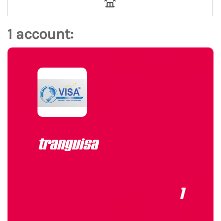
1 account:
trangvisa
1