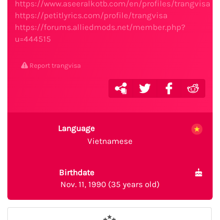
https://www.aseeralkotb.com/en/profiles/trangvisa
https://petitlyrics.com/profile/trangvisa
https://forums.alliedmods.net/member.php?
u=444515
Report trangvisa
Language
Vietnamese
Birthdate
Nov. 11, 1990 (35 years old)