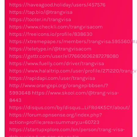
https://haveagood.holiday/users/457576
https://tap.bio/@trangvisa
https://tooter.in/trangvisa
https://www.checkli.com/trangvisacom
https://freeicons.io/profile/838630
https://xtremepape.rs/members/trangvisa.595560/#
https://teletype.in/@trangvisacom
https://gettr.com/user/e177660606287278080
https://www.fuelly.com/driver/trangvisa
https://www.halaltrip.com/user/profile/271220/trangv
https://rapidapi.com/user/trangvisa
http://www.orangepi.org/orangepibbsen/?
5993648
https://www.skool.com/@trang-visa-
8443
https://disqus.com/by/disqus_LiFRd4K5CY/about/
https://forum.opnsense.org/index.php?
action=profile;area=summary;u=60723
https://startupxplore.com/en/person/trang-visa-
dch-v-visa-t-vn-cac-nc-uy-tin