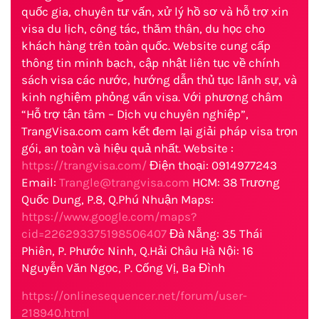
quốc gia, chuyên tư vấn, xử lý hồ sơ và hỗ trợ xin
visa du lịch, công tác, thăm thân, du học cho
khách hàng trên toàn quốc. Website cung cấp
thông tin minh bạch, cập nhật liên tục về chính
sách visa các nước, hướng dẫn thủ tục lãnh sự, và
kinh nghiệm phỏng vấn visa. Với phương châm
“Hỗ trợ tận tâm – Dịch vụ chuyên nghiệp”,
TrangVisa.com cam kết đem lại giải pháp visa trọn
gói, an toàn và hiệu quả nhất. Website :
https://trangvisa.com/
Điện thoại: 0914977243
Email:
Trangle@trangvisa.com
HCM: 38 Trương
Quốc Dung, P.8, Q.Phú Nhuận Maps:
https://www.google.com/maps?
cid=226293375198506407
Đà Nẵng: 35 Thái
Phiên, P. Phước Ninh, Q.Hải Châu Hà Nội: 16
Nguyễn Văn Ngọc, P. Cống Vị, Ba Đình
https://onlinesequencer.net/forum/user-
218940.html