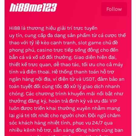
hi88me123
Follow
Hi88 là thương hiệu giải trí trực tuyến
uy tín, cung cấp đa dạng sản phẩm từ cá cược thể
thao với tỷ lệ kèo cạnh tranh, slot game chủ đề
phong phú, casino trực tiếp sống động cho đến
bắn cá và xổ số đổi thưởng. Giao diện hiện đại,
thiết kế trực quan, dễ thao tác, tối ưu cho cả máy
tính và điện thoại. Hệ thống thanh toán hỗ trợ
ngân hàng nội địa, ví điện tử và USDT, đảm bảo an
toàn tuyệt đối cùng tốc độ xử lý giao dịch nhanh
chóng. Các chương trình khuyến mãi nổi bật như
thưởng đăng ký, hoàn trả định kỳ và ưu đãi VIP
luôn được triển khai thường xuyên nhằm mang
lại giá trị tốt nhất cho người chơi. Đội ngũ chăm
sóc khách hàng nhiệt tình, phục vụ 24/7 qua
nhiều kênh hỗ trợ, sẵn sàng đồng hành cùng bạn