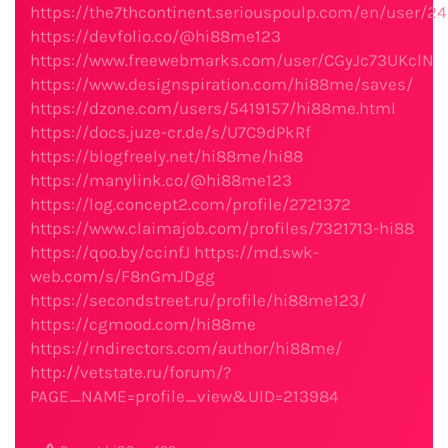
https://the7thcontinent.seriouspoulp.com/en/user/
https://devfolio.co/@hi88me123
https://www.freewebmarks.com/user/CGyJc73UKclN
https://www.designspiration.com/hi88me/saves/
https://dzone.com/users/5419157/hi88me.html
https://docs.juze-cr.de/s/U7C9dPkRf
https://blogfreely.net/hi88me/hi88
https://manylink.co/@hi88me123
https://log.concept2.com/profile/2721372
https://www.claimajob.com/profiles/7321713-hi88
https://qoo.by/ccinfJ
https://md.swk-
web.com/s/F8nGmJDgg
https://secondstreet.ru/profile/hi88me123/
https://cgmood.com/hi88me
https://rndirectors.com/author/hi88me/
http://vetstate.ru/forum/?
PAGE_NAME=profile_view&UID=213984